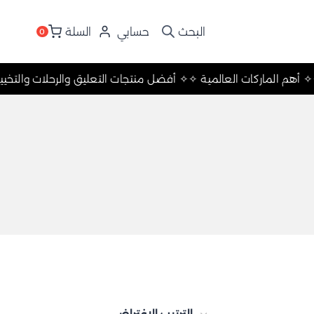
حسابي
السلة
0
م ✧
✧ أهم الماركات العالمية ✧
✧ أفضل منتجات التعليق والرحلات وال