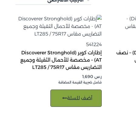
541224
إطار كوبر (Discoverer AT3 XLT) – نصف
إطارات كوبر (Discoverer Stronghold
AT) – مخصصة للأحمال الثقيلة وجميع
التضاريس مقاس LT285 / 75R17
ر.س
1,690
شامل ضريبة القيمة المضافة
أضف للسلة