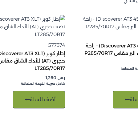
577374
إطار كوبر (Discoverer AT3 4S) – راحة
 مقاس P285/70R17
حجري (AT) للأداء الشاق مقاس
LT285/70R17
ة المضافة
ر.س
1,260
شامل ضريبة القيمة المضافة
لة
أضف للسلة