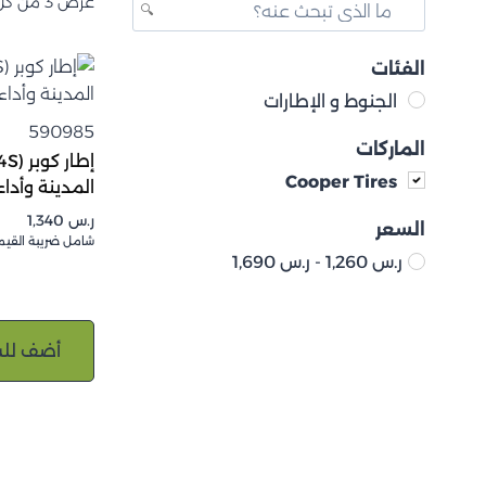
عرض ⁦3⁩ من كل النتائج
الفئات
الجنوط و الإطارات
590985
الماركات
Cooper Tires
المدينة وأداء البر
ر.س
1,340
السعر
شامل ضريبة القيم
ر.س
1,260
-
ر.س
1,690
أضف للس