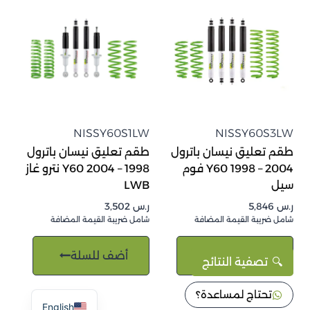
NISSY60S1LW
NISSY60S3LW
طقم تعليق نيسان باترول
طقم تعليق نيسان باترول
Y60 1998 – 2004 فوم
1998 – 2004 Y60 نترو غاز
سيل
LWB
ر.س
5,846
ر.س
3,502
شامل ضريبة القيمة المضافة
شامل ضريبة القيمة المضافة
أضف للسلة
أضف للسلة
تصفية النتائج
تحتاج لمساعدة؟
English