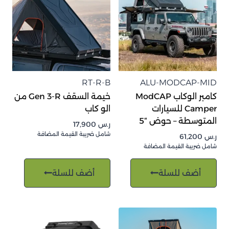
RT-R-B
ALU-MODCAP-MID
كامبر الوكاب ModCAP
خيمة السقف Gen 3-R من
Camper للسيارات
الو كاب
المتوسطة – حوض “5
ر.س
17,900
شامل ضريبة القيمة المضافة
ر.س
61,200
شامل ضريبة القيمة المضافة
أضف للسلة
أضف للسلة