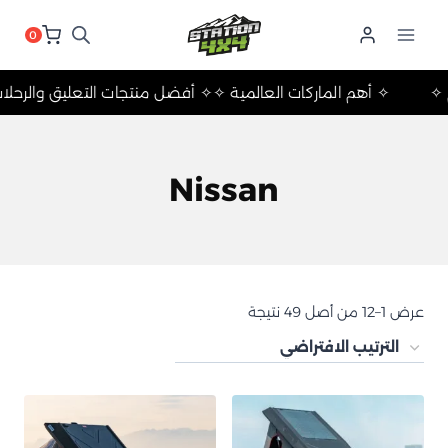
لتجاوز
لى
0
لمحتوى
التخييم ✧
✧ أهم الماركات العالمية ✧
✧ أفضل منتجات التعليق و
Nissan
عرض 1–12 من أصل 49 نتيجة