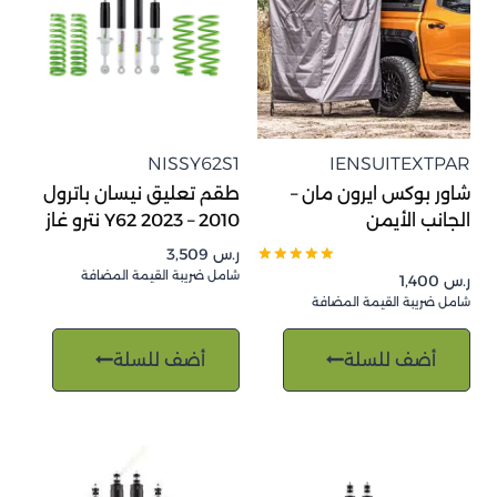
NISSY62S1
IENSUITEXTPAR
شاور بوكس ايرون مان –
طقم تعليق نيسان باترول
الجانب الأيمن
2010 – 2023 Y62 نترو غاز
ر.س
3,509
شامل ضريبة القيمة المضافة
تم التقييم
ر.س
1,400
5.00
شامل ضريبة القيمة المضافة
من 5
أضف للسلة
أضف للسلة