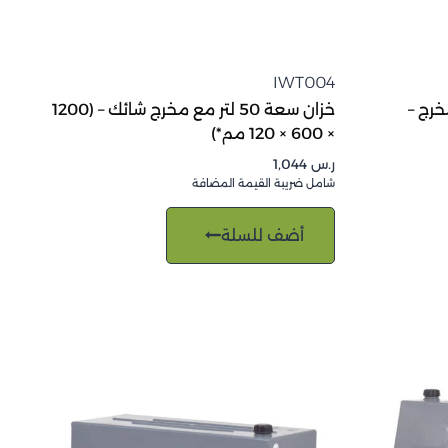
IWT004
تر مع مخرج –
خزان سعة 50 لتر مع مخرج شائك – (1200
× 600 × 120 مم*)
ر.س
1,044
شامل ضريبة القيمة المضافة
أضف للسلة