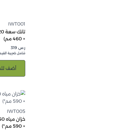
IWT001
× 460 مم)
ر.س
319
شامل ضريبة القيم
أضف للس
IWT005
× 590 مم*)