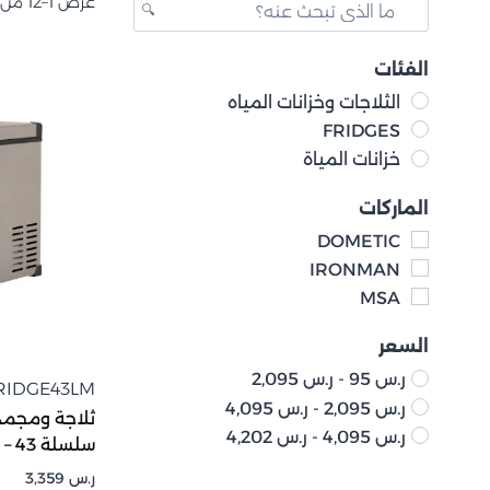
عرض 1–12 من أصل 20 نتيجة
الفئات
الثلاجات وخزانات المياه
FRIDGES
خزانات المياة
الماركات
DOMETIC
IRONMAN
MSA
السعر
ر.س
95
-
ر.س
2,095
RIDGE43LM
ر.س
2,095
-
ر.س
4,095
ر.س
4,095
-
ر.س
4,202
سلسلة M – 43 لتر
ر.س
3,359