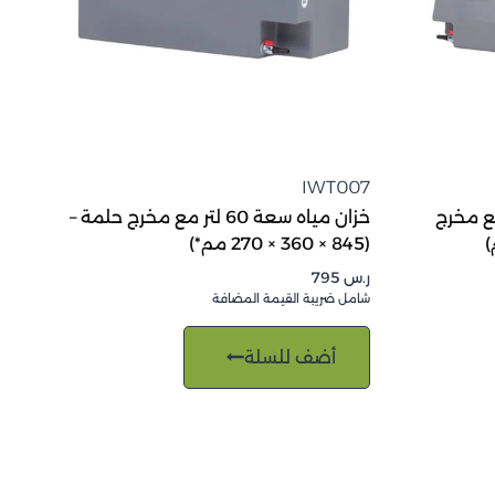
IWT007
 سعة 50 لتر مع مخرج
خزان مياه سعة 60 لتر مع مخرج حلمة –
(845 × 360 × 270 مم*)
ر.س
795
شامل ضريبة القيمة المضافة
أضف للسلة