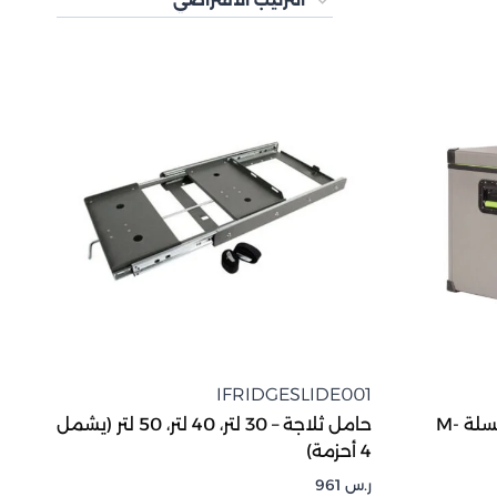
IFRIDGESLIDE001
ثلاجة مزدوجة محمولة من سلسلة M-
حامل ثلاجة – 30 لتر، 40 لتر، 50 لتر (يشمل
4 أحزمة)
ر.س
961