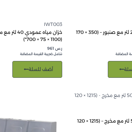
IWT003
تانك سعة 20 لتر مع صنبور – (350 × 170
خزان مياه عمودي 40 ل
(1100 × 75 × 700*)
ر.س
961
ة المضافة
شامل ضريبة القيمة المضافة
لة
أضف للسلة
خزان مياه 50 لتر مع مخرج – (1215 × 120