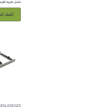
شامل ضريبة القيم
أضف للس
GESLIDE023