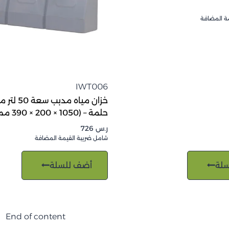
ة المضافة
IWT006
خزان مياه مدبب
حلمة – (1050 × 200 × 390 مم)
ر.س
726
شامل ضريبة القيمة المضافة
لة
أضف للسلة
End of content