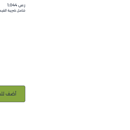
ر.س
1,044
شامل ضريبة القيم
أضف للس