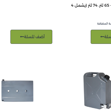
حامل ثلاجة – 65 لتر، 74 لتر (يشمل 4
ة المضافة
لة
أضف للسلة