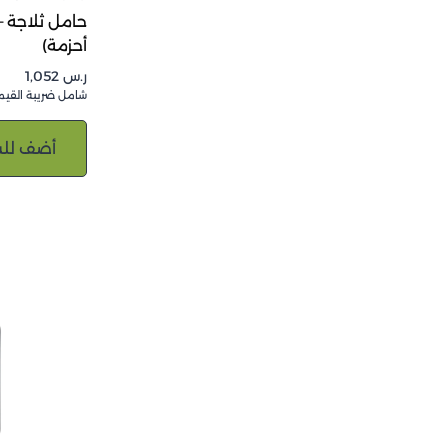
أحزمة)
ر.س
1,052
شامل ضريبة القيم
أضف للس