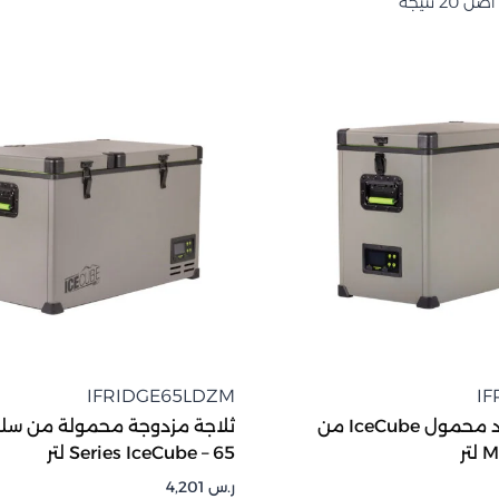
IFRIDGE65LDZM
IF
ثلاجة ومجمد محمول IceCube من
Series IceCube – 65 لتر
ر.س
4,201