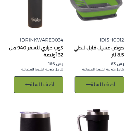
IDRINKWARE0034
IDISH0012
حوض غسيل قابل للطي
كوب حراري للسفر 940 مل
8.5 لتر
32 أونصة
ر.س
63
ر.س
166
شامل ضريبة القيمة المضافة
شامل ضريبة القيمة المضافة
أضف للسلة
أضف للسلة