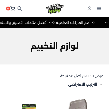
لتجاوز
لى
0
لمحتوى
لتخييم ✧
✧ أهم الماركات العالمية ✧
✧ أفضل منتجات التعليق وا
لوازم التخييم
عرض 1–12 من أصل 58 نتيجة