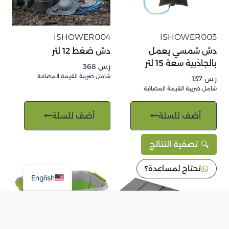
ISHOWER004
ISHOWER003
دش شمسي يعمل
دش ضغط 12 لتر
بالجاذبية سعة 15 لتر
ر.س
368
شامل ضريبة القيمة المضافة
ر.س
137
شامل ضريبة القيمة المضافة
أضف للسلة
أضف للسلة
تصفية النتائج
تحتاج لمساعدة؟
English