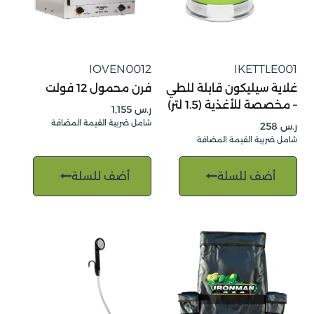
IOVEN0012
IKETTLE001
غلاية سيليكون قابلة للطي
فرن محمول 12 فولت
– مخصصة للأغذية (1.5 لتر)
ر.س
1,155
شامل ضريبة القيمة المضافة
ر.س
258
شامل ضريبة القيمة المضافة
أضف للسلة
أضف للسلة