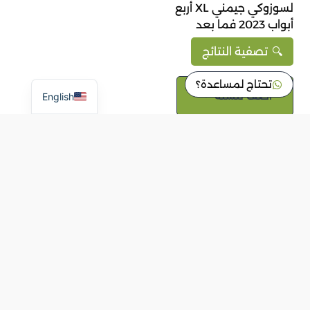
لسوزوكي جيمني XL أربع
أبواب 2023 فما بعد
ر.س
5,980
تصفية النتائج
شامل ضريبة القيمة المضافة
تحتاج لمساعدة؟
أضف للسلة
English
End of content