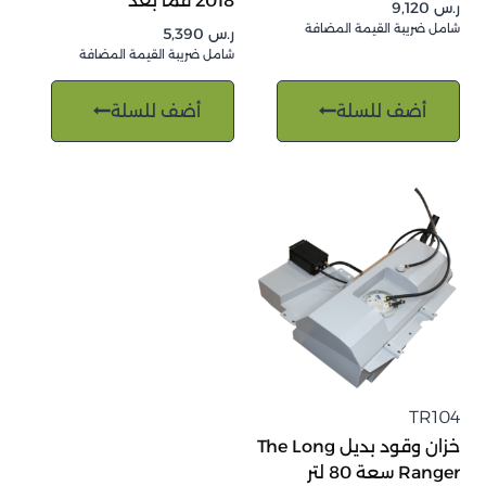
2018 فما بعد
ر.س
9,120
شامل ضريبة القيمة المضافة
ر.س
5,390
شامل ضريبة القيمة المضافة
أضف للسلة
أضف للسلة
TR104
خزان وقود بديل The Long
Ranger سعة 80 لتر