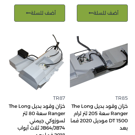
أضف للسلة
أضف للسلة
TR87
TR85
خزان وقود بديل The Long
خزان وقود بديل The Long
Ranger سعة 205 لتر لرام
Ranger سعة 80 لتر
1500 DT موديل 2020 فما
لسوزوكي جيمني
بعد
JB64/JB74 ثلاث أبواب