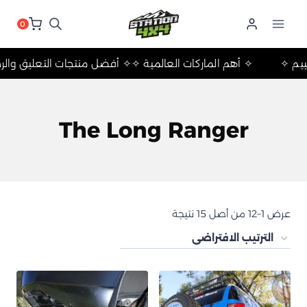
لتجاوز
لى
0
لمحتوى
ت والتخييم ✧
✧ أهم الماركات العالمية ✧
✧ أفضل منتجات التعلي
The Long Ranger
عرض 1–12 من أصل 15 نتيجة