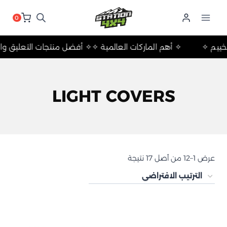
لتجاوز
لى
0
لمحتوى
 والتخييم ✧
✧ أهم الماركات العالمية ✧
✧ أفضل منتجات التعليق
LIGHT COVERS
عرض 1–12 من أصل 17 نتيجة