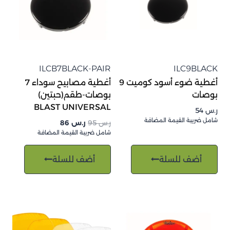
ILCB7BLACK-PAIR
ILC9BLACK
أغطية ضوء أسود كوميت 9
أغطية مصابيح سوداء 7
بوصات
بوصات-طقم(حبتين)
BLAST UNIVERSAL
ر.س
54
شامل ضريبة القيمة المضافة
السعر
السعر
ر.س
95
ر.س
86
الأصلي
الحالي
شامل ضريبة القيمة المضافة
هو:
هو:
ر.س 95.
ر.س 86.
أضف للسلة
أضف للسلة