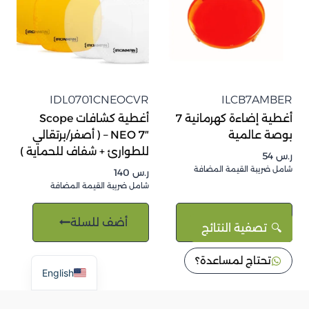
IDL0701CNEOCVR
ILCB7AMBER
أغطية إضاءة كهرمانية 7
أغطية كشافات Scope
بوصة عالمية
NEO 7″ – ( أصفر/برتقالي
للطوارئ + شفاف للحماية )
ر.س
54
شامل ضريبة القيمة المضافة
ر.س
140
شامل ضريبة القيمة المضافة
أضف للسلة
أضف للسلة
تصفية النتائج
تحتاج لمساعدة؟
English