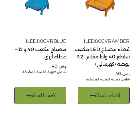
ILED80CVRBLUE
ILED80CVRAMBER
غطاء مصباح LED مكعب
مصباح مكعب 40 واط –
ساطع 40 واط مقاس 3.2
غطاء أزرق
بوصة (كهرماني)
ر.س
40
شامل ضريبة القيمة المضافة
ر.س
40
شامل ضريبة القيمة المضافة
أضف للسلة
أضف للسلة