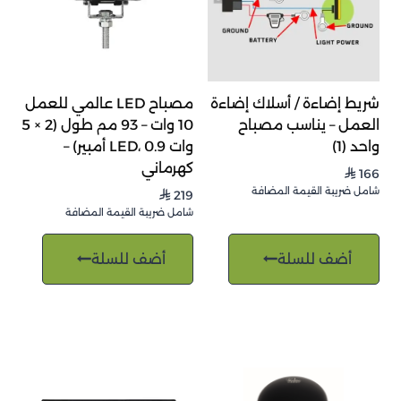
شريط إضاءة / أسلاك إضاءة
مصباح LED عالمي للعمل
العمل – يناسب مصباح
10 وات – 93 مم طول (2 × 5
واحد (1)
وات LED، 0.9 أمبير) –
كهرماني
166
⃁
شامل ضريبة القيمة المضافة
219
⃁
شامل ضريبة القيمة المضافة
أضف للسلة
أضف للسلة