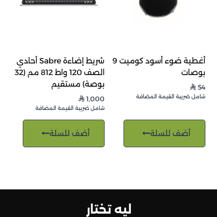
أغطية ضوء أسود كوميت 9
شريط إضاءة Sabre أحادي
بوصات
الصف 120 واط 812 مم (32
بوصة) مستقيم
54
⃁
شامل ضريبة القيمة المضافة
1,000
⃁
شامل ضريبة القيمة المضافة
أضف للسلة
أضف للسلة
ليه تختار