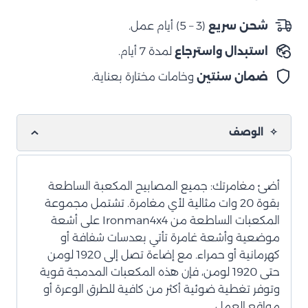
واط،
شعاع
شحن سريع
(3 – 5) أيام عمل.
واسع
استبدال واسترجاع
لمدة 7 أيام.
–
70
ضمان سنتين
وخامات مختارة بعناية.
×
64
مم
الوصف
(لكل
مصباح)
–
أضئ مغامرتك: جميع المصابيح المكعبة الساطعة
كهرماني
بقوة 20 وات مثالية لأي مغامرة. تشتمل مجموعة
المكعبات الساطعة من Ironman4x4 على أشعة
موضعية وأشعة غامرة تأتي بعدسات شفافة أو
كهرمانية أو حمراء. مع إضاءة تصل إلى 1920 لومن
حتى 1920 لومن، فإن هذه المكعبات المدمجة قوية
وتوفر تغطية ضوئية أكثر من كافية للطرق الوعرة أو
مواقع العمل.