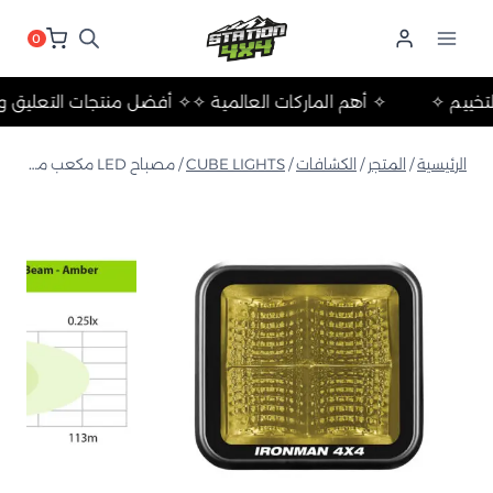
لتجاوز
لى
0
لمحتوى
حلات والتخييم ✧
✧ أهم الماركات العالمية ✧
✧ أفضل منتجات الت
الرئيسية
/
المتجر
/
الكشافات
/
CUBE LIGHTS
/
مصباح LED مكعب مشرق 20 واط، شعاع واسع – 70 × 64 مم (لكل مصباح) – كهرماني