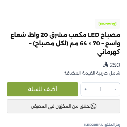
مصباح LED مكعب مشرق 20 واط، شعاع
واسع – 70 × 64 مم (لكل مصباح) –
كهرماني
250
⃁
شامل ضريبة القيمة المضافة
كمية
ive:
أضف للسلة
مصباح
LED
تحقق من المخزون في المعرض
مكعب
مشرق
20
رمز المنتج:
ILED20BFA