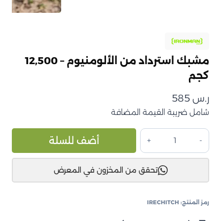
مشبك استرداد من الألومنيوم – 12,500
كجم
ر.س
585
شامل ضريبة القيمة المضافة
كمية
ive:
أضف للسلة
مشبك
استرداد
تحقق من المخزون في المعرض
من
الألومنيوم
–
رمز المنتج:
IRECHITCH
12,500
كجم