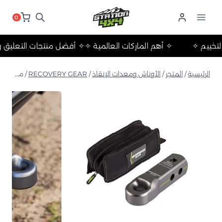
لتجاوز
لى
0
لمحتوى
لات والتخييم ✧
✧ أهم الماركات العالمية ✧
✧ أفضل منتجات التع
الرئيسية
/
المتجر
/
الأوناش ومعدات الإنقاذ
/
RECOVERY GEAR
/
مشبك استرداد من الألومنيوم – 12,500 كجم