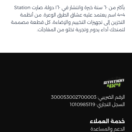
بأكثر من ٦٠ سنة خبرة وانتشار في ١٦٠ دولة، صارت Station
4×4 اسم يعتمد عليه عشاق الطرق الوعرة. من أنظمة
التخزين إلى تجهيزات التخييم والإضاءة، كل قطعة مصممة
لتمنحك أداء يدوم وتجربة تخلو من المفاجآت.
الرقم الضريبي: 300053002700003
السجل التجاري: 1010985119
خدمة العملاء
الدعم والمساعدة