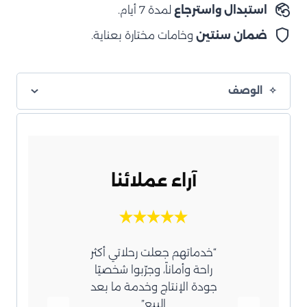
استبدال واسترجاع
لمدة 7 أيام.
ضمان سنتين
وخامات مختارة بعناية.
الوصف
آراء عملائنا
عامل
“خدماتهم جعلت رحلاتي أكثر
“اشك
زة،
راحة وأماناً، وجرّبوا شخصيًا
قطع
جودة الإنتاج وخدمة ما بعد
وها لي
البيع”