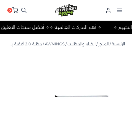
لتجاوز
لى
0
لمحتوى
لات والتخييم ✧
✧ أهم الماركات العالمية ✧
✧ أفضل منتجات التع
الرئيسية
/
المتجر
/
الخيام والمظلات
/
AWNINGS
/
مظلة 2.0 أفقية بعمود خارجي