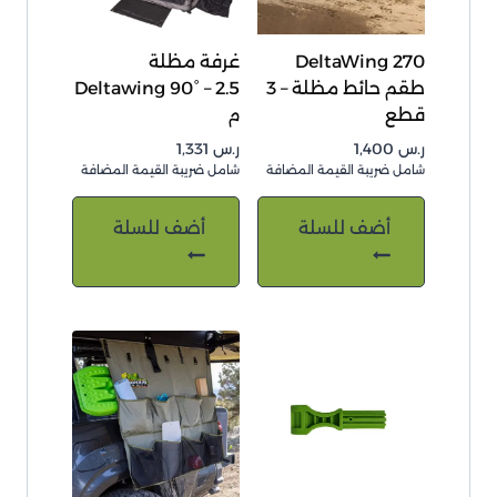
DeltaWing 270
غرفة مظلة
طقم حائط مظلة – 3
Deltawing 90° – 2.5
قطع
م
ر.س
1,400
ر.س
1,331
شامل ضريبة القيمة المضافة
شامل ضريبة القيمة المضافة
أضف للسلة
أضف للسلة