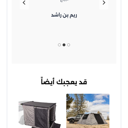
d
ريم بن راشد
قد يعجبك أيضاً