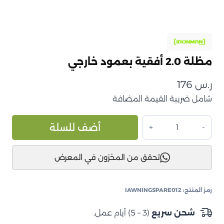
مظلة 2.0 أفقية بعمود خارجي
ر.س
176
شامل ضريبة القيمة المضافة
كمية
ive:
أضف للسلة
مظلة
2.0
تحقق من المخزون في المعرض
أفقية
بعمود
خارجي
رمز المنتج:
IAWNINGSPARE012
شحن سريع
(3 – 5) أيام عمل.