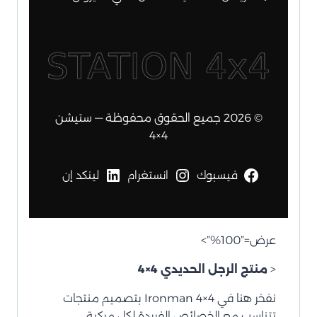
© 2026 جميع الحقوق محفوظة — ستيشن
4×4
فيسبوك
انستغرام
لينكد إن
عرض=”100%”>
<
منتج الرجل الحديدي 4×4
نفخر هنا في Ironman 4×4 بتصميم منتجات
تتناسب مع الخصائص الفريدة لكل مركبة.