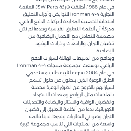
في عام 1988، أطلقت شركة JSW Parts العلامة
التجارية Ironman 4×4 للنوابض وأجزاء التعليق
استجابةً للشعبية المتزايدة لمركبات الدفع الرباعي،
مدركةً أن أنظمة التعليق القياسية وحدها لم تكن
مصممة للتعامل مع الأحمال الإضافية من
قضبان الثيران، والرافعات وخزانات الوقود
الإضافية.
وبدافع من المبيعات الهائلة لسيارات الدفع
الرباعي، توسعت مجموعة منتجات Ironman 4×4
في عام 2004 بسرعة لتلبية طلب مستخدمي
الطرق الوعرة الذين يبحثون عن حلول تسمح
لسياراتهم بالخروج عن الطرق الوعرة محملة
بالملحقات مثل الروافع ومعدات الاسترداد
والقضبان الواقية والستائر والإضاءة والتحديثات
الكهربائية، بدءًا من أنظمة التعليق إلى قضبان
الثيران وصواني البطاريات وغيرها، لدينا قائمة
واسعة من المنتجات التي تناسب مجموعة كبيرة