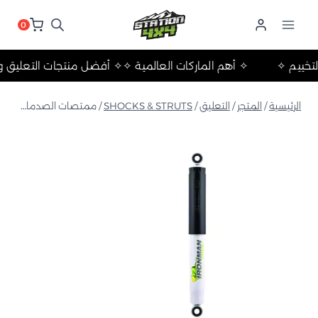
لتجاوز
لى
0
لمحتوى
لات والتخييم ✧
✧ أهم الماركات العالمية ✧
✧ أفضل منتجات التع
الرئيسية
/
المتجر
/
التعليق
/
SHOCKS & STRUTS
/
ممتصات الصدمات الخلفية من الخلايا الرغوية ISUZU MU-X 2021+