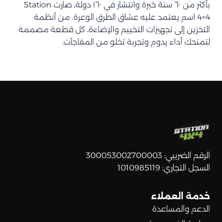
بأكثر من ٦٠ سنة خبرة وانتشار في ١٦٠ دولة، صارت Station
4×4 اسم يعتمد عليه عشاق الطرق الوعرة. من أنظمة
التخزين إلى تجهيزات التخييم والإضاءة، كل قطعة مصممة
لتمنحك أداء يدوم وتجربة تخلو من المفاجآت.
الرقم الضريبي: 300053002700003
السجل التجاري: 1010985119
خدمة العملاء
الدعم والمساعدة