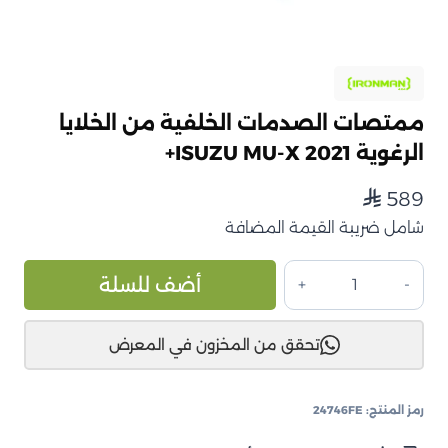
ممتصات الصدمات الخلفية من الخلايا
الرغوية ISUZU MU-X 2021+
589
⃁
شامل ضريبة القيمة المضافة
كمية
ive:
أضف للسلة
ممتصات
الصدمات
تحقق من المخزون في المعرض
الخلفية
من
الخلايا
رمز المنتج:
24746FE
الرغوية
ISUZU