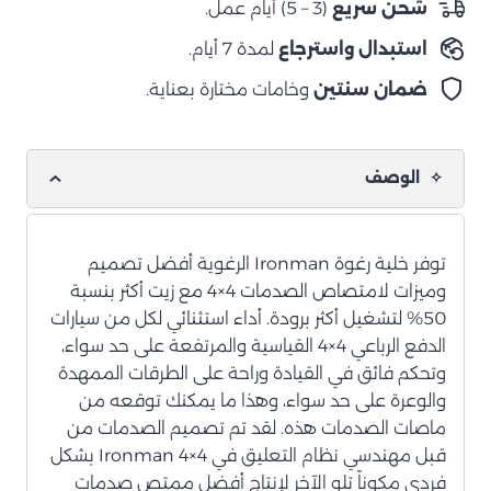
شحن سريع
(3 – 5) أيام عمل.
MU-
استبدال واسترجاع
لمدة 7 أيام.
X
2021+
ضمان سنتين
وخامات مختارة بعناية.
الوصف
توفر خلية رغوة Ironman الرغوية أفضل تصميم
وميزات لامتصاص الصدمات 4×4 مع زيت أكثر بنسبة
50% لتشغيل أكثر برودة. أداء استثنائي لكل من سيارات
الدفع الرباعي 4×4 القياسية والمرتفعة على حد سواء،
وتحكم فائق في القيادة وراحة على الطرقات الممهدة
والوعرة على حد سواء، وهذا ما يمكنك توقعه من
ماصات الصدمات هذه. لقد تم تصميم الصدمات من
قبل مهندسي نظام التعليق في Ironman 4×4 بشكل
فردي مكوناً تلو الآخر لإنتاج أفضل ممتص صدمات