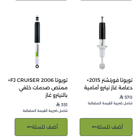
تويوتا فورتشنر 2015+
تويوتا FJ CRUISER 2006+
دعامة غاز نيترو أمامية
ممتص صدمات خلفي
بالنيترو غاز
570
⃁
شامل ضريبة القيمة المضافة
351
⃁
شامل ضريبة القيمة المضافة
أضف للسلة
أضف للسلة