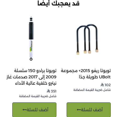
قد يعجبك أيضاً
تويوتا ريفو 2015+ مجموعة
تويوتا برادو 150 سلسلة
UBolt طويلة جدًا
2009 إلى 2017 صدمات غاز
نيترو خلفية عالية الأداء
102
⃁
شامل ضريبة القيمة المضافة
351
⃁
شامل ضريبة القيمة المضافة
أضف للسلة
أضف للسلة