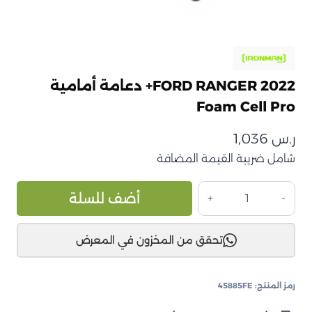
FORD RANGER 2022+ دعامة أمامية
Foam Cell Pro
ر.س
1,036
شامل ضريبة القيمة المضافة
كمية
ive:
أضف للسلة
FORD
RANGER
تحقق من المخزون في المعرض
2022+
دعامة
أمامية
رمز المنتج:
45885FE
Foam
Cell