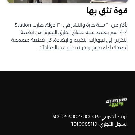
قوة تثق بها
بأكثر من ٦٠ سنة خبرة وانتشار في ١٦٠ دولة، صارت Station
4×4 اسم يعتمد عليه عشاق الطرق الوعرة. من أنظمة
التخزين إلى تجهيزات التخييم والإضاءة، كل قطعة مصممة
لتمنحك أداء يدوم وتجربة تخلو من المفاجآت.
الرقم الضريبي: 300053002700003
السجل التجاري: 1010985119