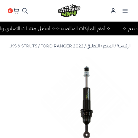
لتجاوز
لى
0
لمحتوى
ت والتخييم ✧
✧ أهم الماركات العالمية ✧
✧ أفضل منتجات التعلي
الرئيسية
/
المتجر
/
التعليق
/
FORD RANGER 2022+ دعامة أمامية Foam Cell Pro
/
SHOCKS & STRUTS