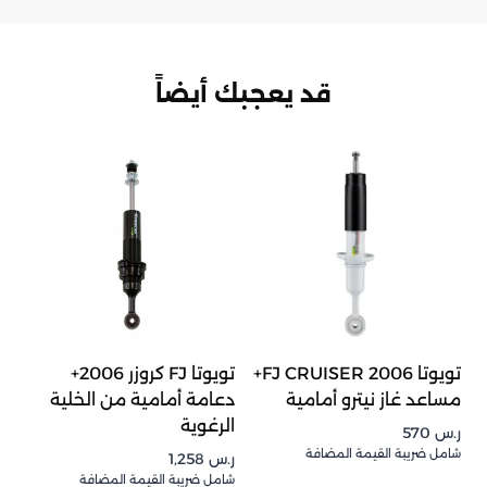
قد يعجبك أيضاً
تويوتا FJ CRUISER 2006+
تويوتا FJ كروزر 2006+
مساعد غاز نيترو أمامية
دعامة أمامية من الخلية
الرغوية
ر.س
570
شامل ضريبة القيمة المضافة
ر.س
1,258
شامل ضريبة القيمة المضافة