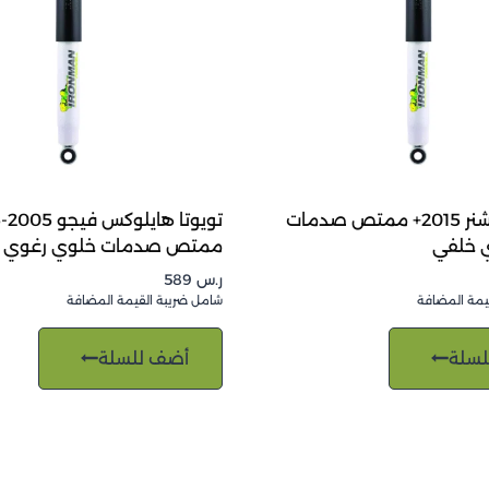
تويوتا فورتشنر 2015+ ممتص صدمات
ت
 خلفي
ممتص صدمات خلوي رغوي 
ر.س
589
يمة المضافة
شامل ضريبة القيمة المضافة
لسلة
أضف للسلة