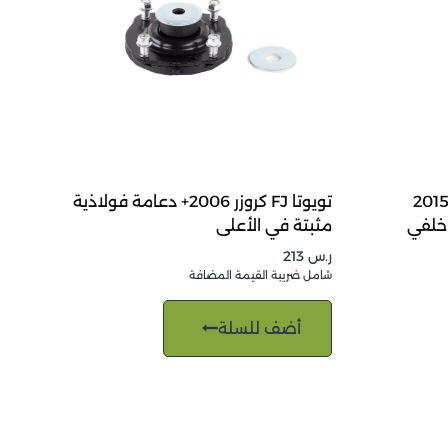
ويوتا هايلوكس فيجو 2005-2015
تويوتا FJ كروزر 2006+ دعامة فولاذية
خلفي
مثبتة في الأعلى
ر.س
213
شامل ضريبة القيمة المضافة
أضف للسلة