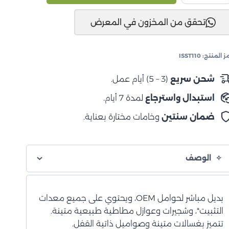
RANGE
تحقق من المخزون في المعرض
2022+
عامة
ولاذية
ز المنتج:
ISST110
لوية
شحن سريع
(3 – 5) أيام عمل.
استبدال واسترجاع
لمدة 7 أيام.
ضمان سنتين
وخامات مختارة بعناية.
الوصف
بديل مباشر لحوامل OEM، ويحتوي على جميع معدات
التثبيت*، وشجيرات وعوازل مطاطية طبيعية متينة.
تتميز بغسالات متينة وصواميل ذاتية القفل.