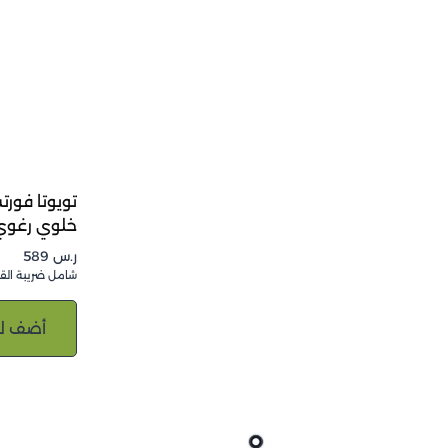
خلوي رغوي
ر.س
589
شامل ضريبة الق
أضف ل