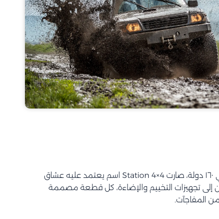
بأكثر من ٦٠ سنة خبرة وانتشار في ١٦٠ دولة، صارت Station 4×4 اسم يعتمد عليه عشاق
ين إلى تجهيزات التخييم والإضاءة، كل قطعة مصممة
من المفاجآت.