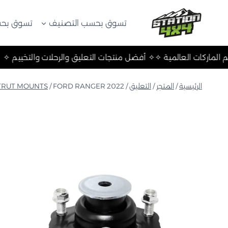
لتجاوز
لى
تسوق بحسب التصنيف
تسوق بحس
لمحتوى
لتخييم ✧
✧ أهم الماركات العالمية ✧
✧ أفضل منتجات التعليق والرحلا
الرئيسية
/
المتجر
/
التعليق
/
FORD RANGER 2022+ دعامة فولاذية علوية
/
TRUT MOUNTS