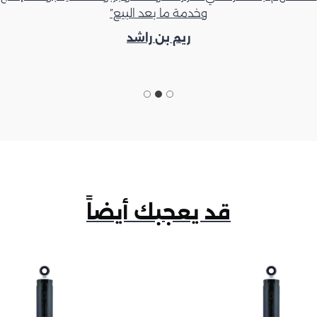
وخدمة ما بعد البيع”
ريم بن راشد
قد يعجبك أيضاً