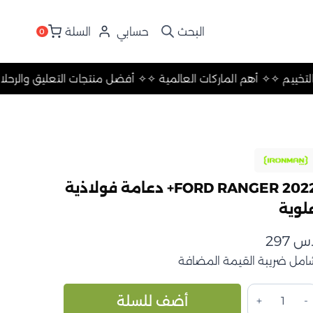
حسابي
السلة
0
ق والرحلات والتخييم ✧
✧ أهم الماركات العالمية ✧
✧ أفضل منتجات ال
FORD RANGER 2022+ دعامة فولاذية
لوية
.س
297
امل ضريبة القيمة المضافة
مية
Alternative:
أضف للسلة
FOR