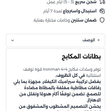
شحن سريع
(3 – 5) أيام عمل.
استبدال واسترجاع
لمدة 7 أيام.
ضمان سنتين
وخامات مختارة بعناية.
الوصف
بطانات المكابح
توفر وسادات مكابح Ironman 4×4 قوة توقف
استثنائية
في كل الظروف,
بفضل
تركيبة سيراميك الكيفلار
. مجهزة بما يلي
رقاقات مطاطية مغلفة بالمطاط مضادة
للصمغ
، تضمن توقفًا أكثر هدوءًا وتقلل من
الاهتزاز.
يحسّن التصميم
المشطوب والمشقوق
من