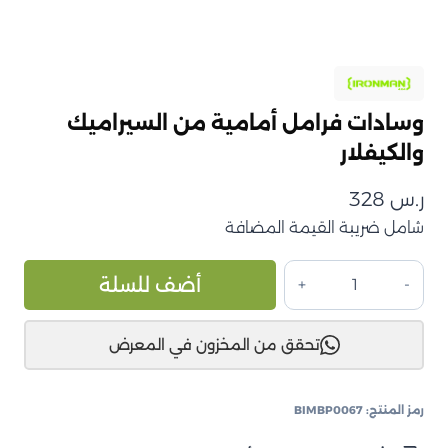
وسادات فرامل أمامية من السيراميك
والكيفلار
ر.س
328
شامل ضريبة القيمة المضافة
كمية
ive:
أضف للسلة
وسادات
فرامل
تحقق من المخزون في المعرض
أمامية
من
السيراميك
رمز المنتج:
BIMBP0067
والكيفلار