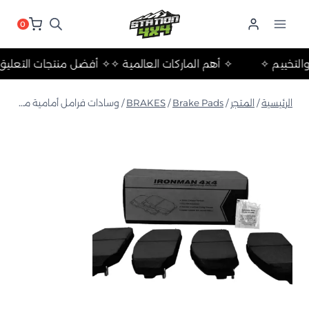
لتجاوز
لى
0
لمحتوى
رحلات والتخييم ✧
✧ أهم الماركات العالمية ✧
✧ أفضل منتجات ال
الرئيسية
/
المتجر
/
Brake Pads
/
BRAKES
/
وسادات فرامل أمامية من السيراميك والكيفلار