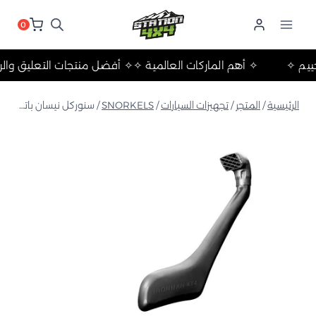
لتجاوز
لى
0
لمحتوى
ت والتخييم ✧
✧ أهم الماركات العالمية ✧
✧ أفضل منتجات التعلي
الرئيسية
/
المتجر
/
تجهيزات السيارات
/
SNORKELS
/
سنوركل نيسان باترول Y61 1998-2004