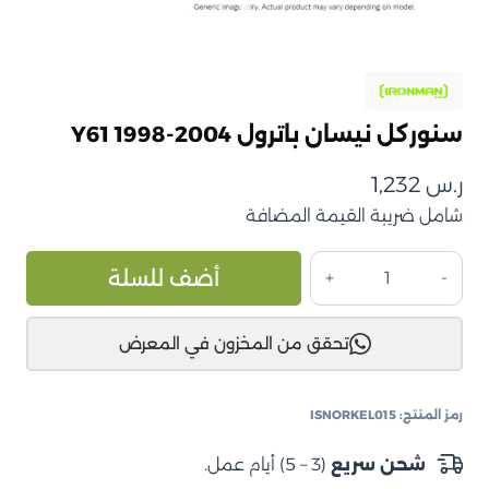
سنوركل نيسان باترول Y61 1998-2004
ر.س
1,232
شامل ضريبة القيمة المضافة
كمية
ive:
أضف للسلة
سنوركل
نيسان
تحقق من المخزون في المعرض
باترول
Y61
1998-
رمز المنتج:
ISNORKEL015
2004
شحن سريع
(3 – 5) أيام عمل.