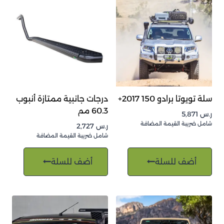
سلة تويوتا برادو 150 2017+
درجات جانبية ممتازة أنبوب
60.3 مم
ر.س
5,871
شامل ضريبة القيمة المضافة
ر.س
2,727
شامل ضريبة القيمة المضافة
أضف للسلة
أضف للسلة