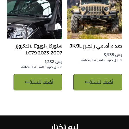
صدام أمامي رانجلير JK/JL
سنوركل تويوتا لاندكروزر
2007-2023 LC79
ر.س
3,935
شامل ضريبة القيمة المضافة
ر.س
1,232
شامل ضريبة القيمة المضافة
أضف للسلة
أضف للسلة
ليه تختار