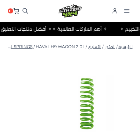
لتجاوز
لى
0
لمحتوى
لات والتخييم ✧
✧ أهم الماركات العالمية ✧
✧ أفضل منتجات الت
الرئيسية
/
المتجر
/
التعليق
/
HAVAL H9 WAGON 2.0L زنبرك لولبي متوسط
/
COIL SPRINGS