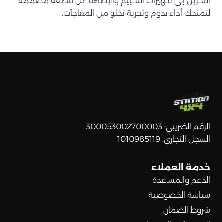
التخزين إلى تجهيزات التخييم والإضاءة، كل قطعة مصممة
لتمنحك أداء يدوم وتجربة تخلو من المفاجآت.
الرقم الضريبي: 300053002700003
السجل التجاري: 1010985119
خدمة العملاء
الدعم والمساعدة
سياسة الخصوصية
شروط الضمان