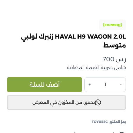
HAVAL H9 WAGON 2.0L زنبرك لولبي
متوسط
ر.س
700
شامل ضريبة القيمة المضافة
كمية
ive:
أضف للسلة
HAVAL
H9
تحقق من المخزون في المعرض
WAGON
2.0L
زنبرك
رمز المنتج:
TOY055C
لولبي
متوسط