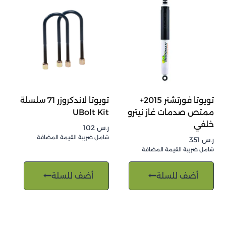
تويوتا فورتشنر 2015+
تويوتا لاندكروزر 71 سلسلة
ممتص صدمات غاز نيترو
UBolt Kit
خلفي
ر.س
102
شامل ضريبة القيمة المضافة
ر.س
351
شامل ضريبة القيمة المضافة
أضف للسلة
أضف للسلة