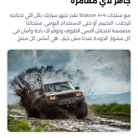
جاهز لأي مغامرة
مع منتجات Station 4×4 تقدر تجهز سيارتك بكل اللي تحتاجه
للرحلات، التخييم، أو حتى الاستخدام اليومي. منتجاتنا
مصممة لتتحمّل أقسى الظروف وتوفّر لك راحة وأمان في
كل مشوار. الجودة عندنا مش خيار… هي أساس كل منتج.