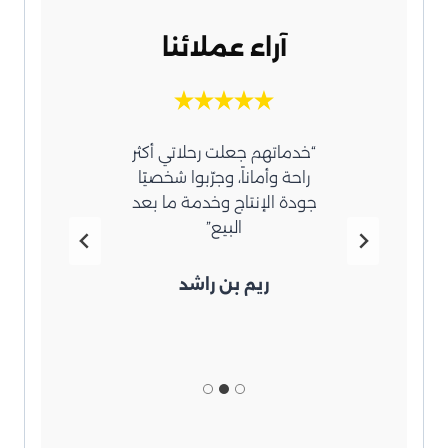
آراء عملائنا
عامل
“خدماتهم جعلت رحلاتي أكثر
“اشك
زة،
راحة وأماناً، وجرّبوا شخصيًا
قطع
جودة الإنتاج وخدمة ما بعد
وها لي
البيع”
d
ريم بن راشد