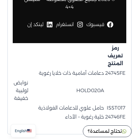
4×4
فيسبوك
انستغرام
لينكد إن
رمز
تعريف
المنتج
24745FE
دعامات أمامية ذات خلايا رغوية
نوابض
HOLD020A
لولبية
خفيفة
ISST017
حامل علوي للدعامات الفولاذية
24746FE
خلية رغوية – الأداء
تحتاج لمساعدة؟
English