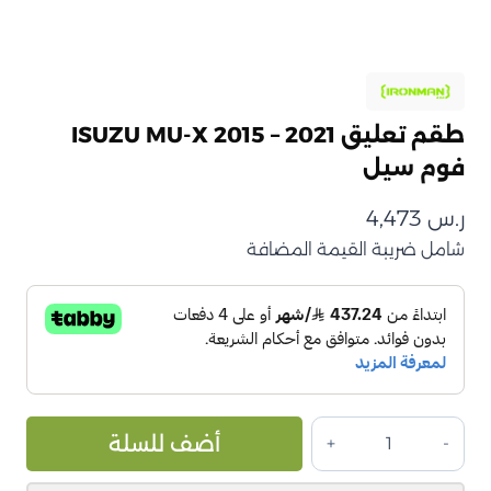
طقم تعليق ISUZU MU-X 2015 – 2021
فوم سيل
ر.س
4,473
شامل ضريبة القيمة المضافة
كمية
ive:
أضف للسلة
طقم
تعليق