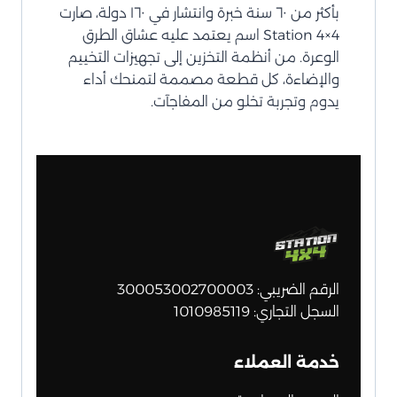
بأكثر من ٦٠ سنة خبرة وانتشار في ١٦٠ دولة، صارت
Station 4×4 اسم يعتمد عليه عشاق الطرق
الوعرة. من أنظمة التخزين إلى تجهيزات التخييم
والإضاءة، كل قطعة مصممة لتمنحك أداء
يدوم وتجربة تخلو من المفاجآت.
الرقم الضريبي: 300053002700003
السجل التجاري: 1010985119
خدمة العملاء