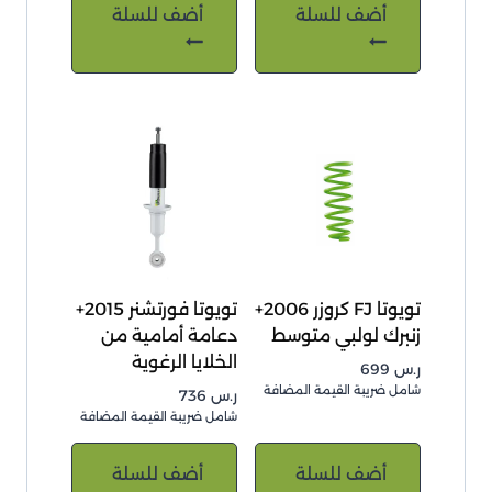
أضف للسلة
أضف للسلة
تويوتا FJ كروزر 2006+
تويوتا فورتشنر 2015+
زنبرك لولبي متوسط
دعامة أمامية من
الخلايا الرغوية
ر.س
699
شامل ضريبة القيمة المضافة
ر.س
736
شامل ضريبة القيمة المضافة
أضف للسلة
أضف للسلة