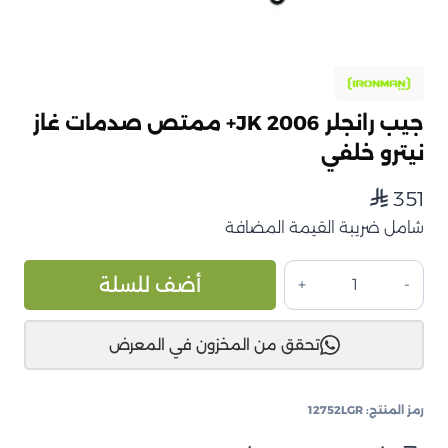
جيب رانجلر JK 2006+ ممتص صدمات غاز
نيترو خلفي
351
⃁
شامل ضريبة القيمة المضافة
كمية
ive:
أضف للسلة
جيب
رانجلر
تحقق من المخزون في المعرض
JK
2006+
ممتص
رمز المنتج:
12752LGR
صدمات
غاز