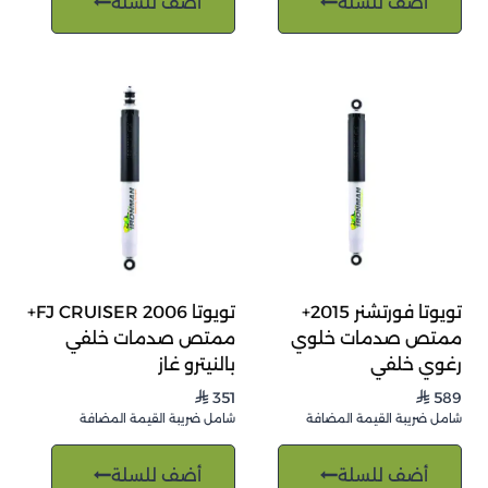
أضف للسلة
أضف للسلة
تويوتا فورتشنر 2015+
تويوتا FJ CRUISER 2006+
ممتص صدمات خلوي
ممتص صدمات خلفي
رغوي خلفي
بالنيترو غاز
351
589
⃁
⃁
شامل ضريبة القيمة المضافة
شامل ضريبة القيمة المضافة
أضف للسلة
أضف للسلة