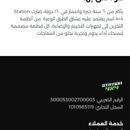
بأكثر من ٦٠ سنة خبرة وانتشار في ١٦٠ دولة، صارت Station
4×4 اسم يعتمد عليه عشاق الطرق الوعرة. من أنظمة
التخزين إلى تجهيزات التخييم والإضاءة، كل قطعة مصممة
لتمنحك أداء يدوم وتجربة تخلو من المفاجآت.
الرقم الضريبي: 300053002700003
السجل التجاري: 1010985119
خدمة العملاء