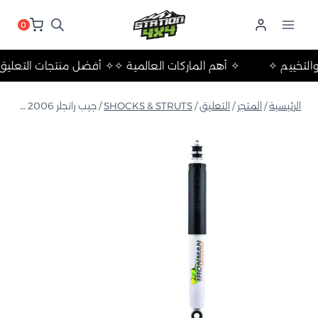
لتجاوز
لى
0
لمحتوى
حلات والتخييم ✧
✧ أهم الماركات العالمية ✧
✧ أفضل منتجات ال
الرئيسية
/
المتجر
/
التعليق
/
SHOCKS & STRUTS
/
جيب رانجلر JK 2006+ ممتص صدمات غاز نيترو خلفي