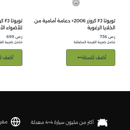
تويوتا FJ كروزر 2006+ دعامة أمامية من
الخلايا الرغوية
للأضواء الأ
ر.س
736
ر.س
699
شامل ضريبة القيمة المضافة
شامل ضريبة الق
أضف للسلة
أضف ل
مقرها 
أكثر من مليون سيارة 4×4 معدلة