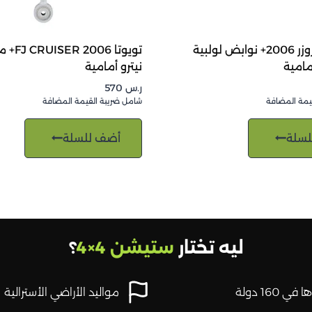
تويوتا FJ كروزر 2006+ نوابض لولبية
تويوتا 6
مامية
نيترو أمامية
ر.س
570
يمة المضافة
شامل ضريبة القيمة المضافة
لسلة
أضف للسلة
ليه تختار
ستيشن 4×4
؟
في 160 دولة
مواليد الأراضي الأسترالية