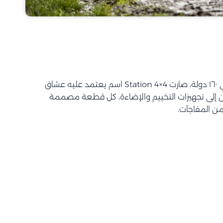
بأكثر من ٦٠ سنة خبرة وانتشار في ١٦٠ دولة، صارت Station 4×4 اسم يعتمد عليه عشاق
ين إلى تجهيزات التخييم والإضاءة، كل قطعة مصممة
من المفاجآت.