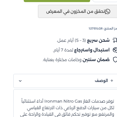
نجلر
تحقق من المخزون في المعرض
J
200
لى
ز المنتج:
12751LGR
201
متص
شحن سريع
(3 – 5) أيام عمل.
دمات
استبدال واسترجاع
لمدة 7 أيام.
ز
ترو
ضمان سنتين
وخامات مختارة بعناية.
مامي
الوصف
توفر صدمات الغاز Ironman Nitro Gas أداءً استثنائياً
لكل من سيارات الدفع الرباعي ذات الارتفاع القياسي
والمرتفع مع توفير تحكم فائق في القيادة والراحة على