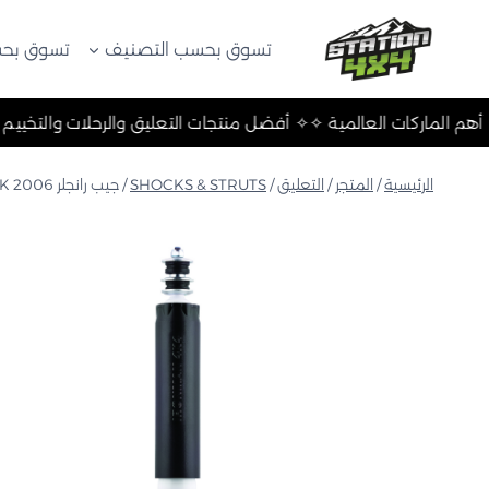
لتجاوز
لى
تسوق بحسب التصنيف
تسوق بحس
لمحتوى
 والتخييم ✧
✧ أهم الماركات العالمية ✧
✧ أفضل منتجات التعليق والر
الرئيسية
/
المتجر
/
التعليق
/
SHOCKS & STRUTS
/
جيب رانجلر JK 2006 إلى 2017 ممتص صدمات غاز نيترو أمامي