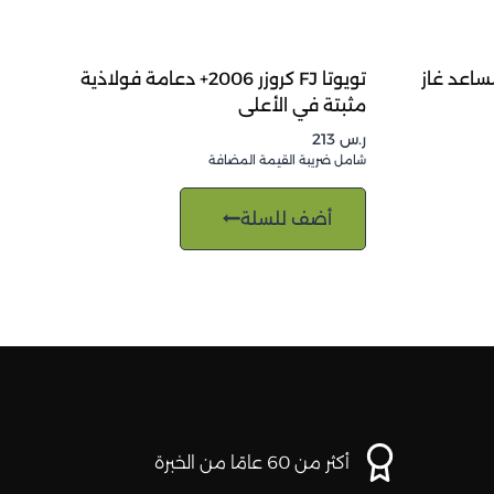
FJ CRUISER 200+ مساعد غاز
تويوتا FJ كروزر 2006+ دعامة فولاذية
مثبتة في الأعلى
ر.س
213
شامل ضريبة القيمة المضافة
أضف للسلة
أكثر من 60 عامًا من الخبرة