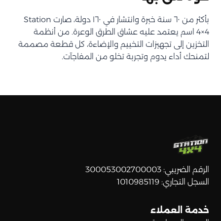
بأكثر من ٦٠ سنة خبرة وانتشار في ١٦٠ دولة، صارت Station
4×4 اسم يعتمد عليه عشاق الطرق الوعرة. من أنظمة
التخزين إلى تجهيزات التخييم والإضاءة، كل قطعة مصممة
لتمنحك أداء يدوم وتجربة تخلو من المفاجآت.
الرقم الضريبي: 300053002700003
السجل التجاري: 1010985119
خدمة العملاء