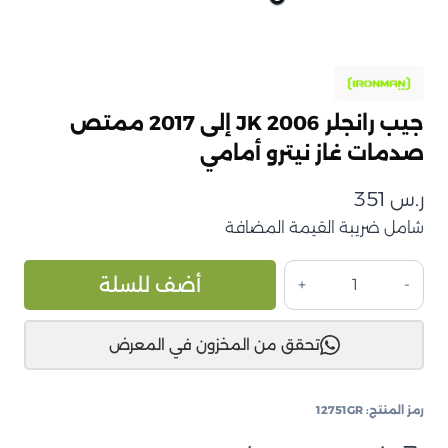
جيب رانجلر JK 2006 إلى 2017 ممتص
صدمات غاز نيترو أمامي
ر.س
351
شامل ضريبة القيمة المضافة
كمية
ive:
أضف للسلة
جيب
رانجلر
تحقق من المخزون في المعرض
JK
2006
إلى
رمز المنتج:
12751GR
2017
ممتص