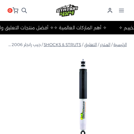
لتجاوز
لى
0
لمحتوى
ات والتخييم ✧
✧ أهم الماركات العالمية ✧
✧ أفضل منتجات التعل
الرئيسية
/
المتجر
/
التعليق
/
SHOCKS & STRUTS
/
جيب رانجلر JK 2006 إلى 2017 ممتص صدمات غاز نيترو أمامي