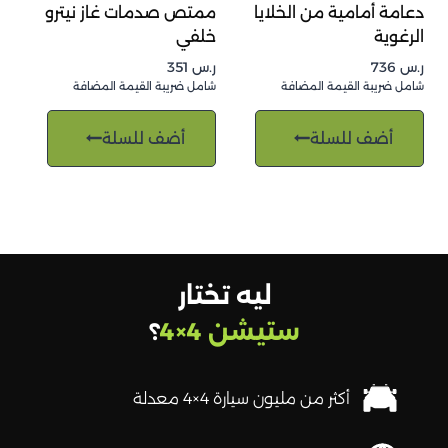
دعامة أمامية من الخلايا
ممتص صدمات غاز نيترو
الرغوية
خلفي
ر.س
736
ر.س
351
شامل ضريبة القيمة المضافة
شامل ضريبة القيمة المضافة
أضف للسلة
أضف للسلة
ليه تختار
ستيشن 4×4
؟
أكثر من مليون سيارة 4×4 معدلة