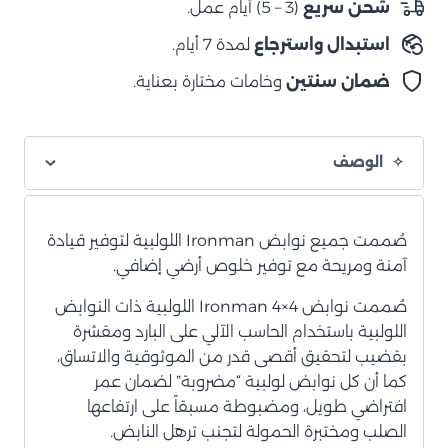
شحن سريع
(3 – 5) أيام عمل.
لولبي
استبدال واسترجاع
لمدة 7 أيام.
متوسط
4
ضمان سنتين
وخامات مختارة بعناية.
بوصات
الوصف
صُممت جميع نوابض Ironman اللولبية لتوفير قيادة
آمنة ومريحة مع توفير خلوص أرضي إضافي.
صُممت نوابض Ironman 4×4 اللولبية ذات النوابض
اللولبية باستخدام الحاسب الآلي على البارد ومقشرة
بقضيب لتحقيق أقصى قدر من الموثوقية والاتساق،
كما أن كل نوابض لولبية “مضروبة” لضمان عمر
افتراضي طويل، ومضبوطة مسبقاً على ارتفاعها
الصلب ومختبرة الحمولة لتجنب ترهل النابض.