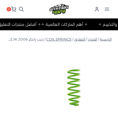
لتجاوز
لى
0
لمحتوى
حلات والتخييم ✧
✧ أهم الماركات العالمية ✧
✧ أفضل منتجات الت
الرئيسية
/
المتجر
/
التعليق
/
COIL SPRINGS
/
جيب رانجلر JK 2006 إلى 2017 زنبرك لولبي متوسط 4 بوصات