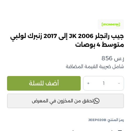
جيب رانجلر JK 2006 إلى 2017 زنبرك لولبي
متوسط 4 بوصات
ر.س
856
شامل ضريبة القيمة المضافة
كمية
ive:
أضف للسلة
جيب
رانجلر
تحقق من المخزون في المعرض
JK
2006
إلى
رمز المنتج:
JEEP020B
2017
زنبرك