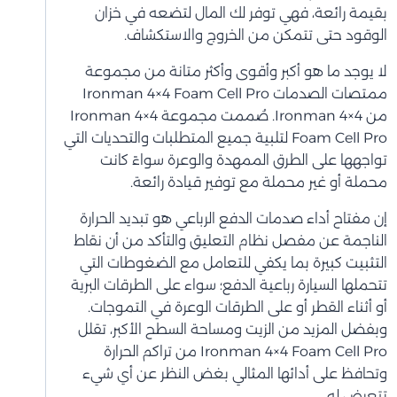
بقيمة رائعة، فهي توفر لك المال لتضعه في خزان
الوقود حتى تتمكن من الخروج والاستكشاف.
لا يوجد ما هو أكبر وأقوى وأكثر متانة من مجموعة
ممتصات الصدمات Ironman 4×4 Foam Cell Pro
من Ironman 4×4. صُممت مجموعة Ironman 4×4
Foam Cell Pro لتلبية جميع المتطلبات والتحديات التي
تواجهها على الطرق الممهدة والوعرة سواءً كانت
محملة أو غير محملة مع توفير قيادة رائعة.
إن مفتاح أداء صدمات الدفع الرباعي هو تبديد الحرارة
الناجمة عن مفصل نظام التعليق والتأكد من أن نقاط
التثبيت كبيرة بما يكفي للتعامل مع الضغوطات التي
تتحملها السيارة رباعية الدفع؛ سواء على الطرقات البرية
أو أثناء القطر أو على الطرقات الوعرة في التموجات.
وبفضل المزيد من الزيت ومساحة السطح الأكبر، تقلل
Ironman 4×4 Foam Cell Pro من تراكم الحرارة
وتحافظ على أدائها المثالي بغض النظر عن أي شيء
تتعرض له.