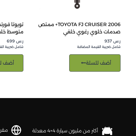
TOYOTA FJ CRUISER 2006+ ممتص
صدمات خلوي رغوي خلفي
متوسط خل
ر.س
937
ر.س
699
شامل ضريبة القيمة المضافة
شامل ضريبة الق
أضف للسلة
أضف ل
مقرها 
أكثر من مليون سيارة 4×4 معدلة