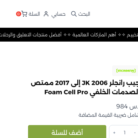
حسابي
السلة
0
 والرحلات والتخييم ✧
✧ أهم الماركات العالمية ✧
✧ أفضل منتجات الت
جيب رانجلر JK 2006 إلى 2017 ممتص
صدمات الخلفي Foam Cell Pro
.س
984
امل ضريبة القيمة المضافة
مية
Alternative:
أضف للسلة
يب