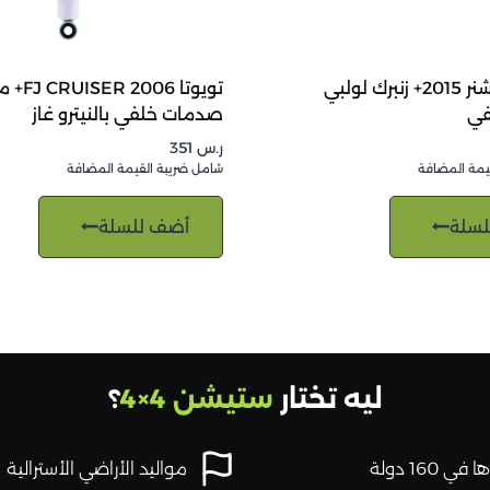
تويوتا فورتشنر 2015+ زنبرك لولبي
تويوتا 006
في
صدمات خلفي بالنيترو غاز
ر.س
351
يمة المضافة
شامل ضريبة القيمة المضافة
لسلة
أضف للسلة
ليه تختار
ستيشن 4×4
؟
في 160 دولة
مواليد الأراضي الأسترالية