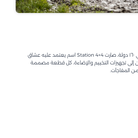
بأكثر من ٦٠ سنة خبرة وانتشار في ١٦٠ دولة، صارت Station 4×4 اسم يعتمد عليه عشاق
ين إلى تجهيزات التخييم والإضاءة، كل قطعة مصممة
من المفاجآت.