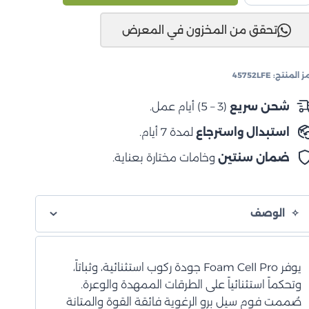
نجلر
تحقق من المخزون في المعرض
J
200
لى
ز المنتج:
45752LFE
201
متص
شحن سريع
(3 – 5) أيام عمل.
لصدمات
استبدال واسترجاع
لمدة 7 أيام.
لخلفي
Foa
ضمان سنتين
وخامات مختارة بعناية.
Cel
Pr
الوصف
يوفر Foam Cell Pro جودة ركوب استثنائية، وثباتاً،
وتحكماً استثنائياً على الطرقات الممهدة والوعرة.
صُممت فوم سيل برو الرغوية فائقة القوة والمتانة