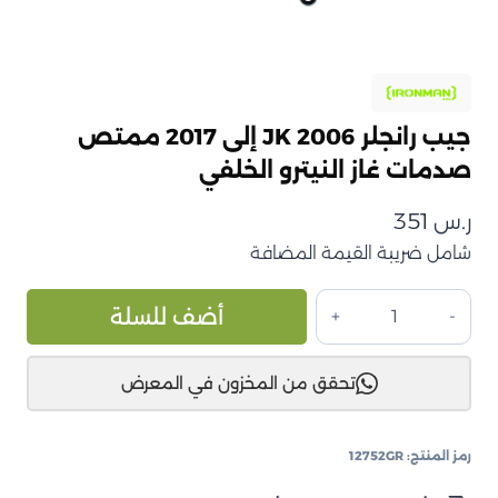
جيب رانجلر JK 2006 إلى 2017 ممتص
صدمات غاز النيترو الخلفي
ر.س
351
شامل ضريبة القيمة المضافة
كمية
ive:
أضف للسلة
جيب
رانجلر
تحقق من المخزون في المعرض
JK
2006
إلى
رمز المنتج:
12752GR
2017
ممتص