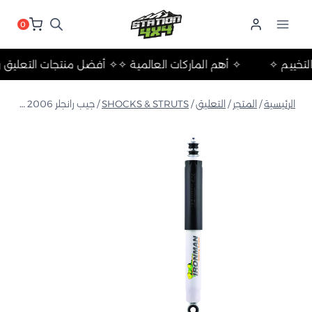
لتجاوز
لى
0
لمحتوى
لات والتخييم ✧
✧ أهم الماركات العالمية ✧
✧ أفضل منتجات التع
الرئيسية
/
المتجر
/
التعليق
/
SHOCKS & STRUTS
/
جيب رانجلر JK 2006 إلى 2017 ممتص صدمات غاز النيترو الخلفي