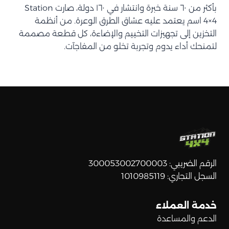
بأكثر من ٦٠ سنة خبرة وانتشار في ١٦٠ دولة، صارت Station
4×4 اسم يعتمد عليه عشاق الطرق الوعرة. من أنظمة
التخزين إلى تجهيزات التخييم والإضاءة، كل قطعة مصممة
لتمنحك أداء يدوم وتجربة تخلو من المفاجآت.
الرقم الضريبي: 300053002700003
السجل التجاري: 1010985119
خدمة العملاء
الدعم والمساعدة