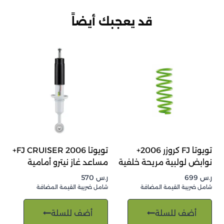
قد يعجبك أيضاً
تويوتا FJ كروزر 2006+
تويوتا FJ CRUISER 2006+
نوابض لولبية مريحة خلفية
مساعد غاز نيترو أمامية
ر.س
699
ر.س
570
شامل ضريبة القيمة المضافة
شامل ضريبة القيمة المضافة
أضف للسلة
أضف للسلة