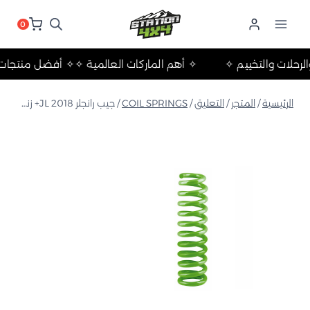
لتجاوز
لى
0
لمحتوى
يق والرحلات والتخييم ✧
✧ أهم الماركات العالمية ✧
✧ أفضل منت
الرئيسية
/
المتجر
/
التعليق
/
COIL SPRINGS
/
جيب رانجلر JL 2018+ زنبرك لولبي متوسط 4 بوصات