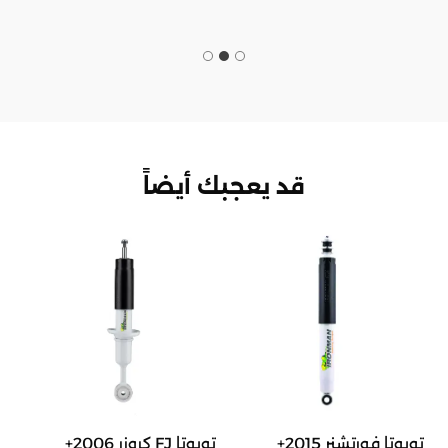
قد يعجبك أيضاً
تويوتا فورتشنر 2015+
تويوتا FJ كروزر 2006+