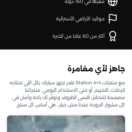
مقرها في 160 دولة
مواليد الأراضي الأسترالية
أكثر من 60 عامًا من الخبرة
جاهز لأي مغامرة
مع منتجات Station 4×4 تقدر تجهز سيارتك بكل اللي تحتاجه
للرحلات، التخييم، أو حتى الاستخدام اليومي. منتجاتنا
مصممة لتتحمّل أقسى الظروف وتوفّر لك راحة وأمان في
كل مشوار. الجودة عندنا مش خيار… هي أساس كل منتج.