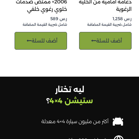
دعامة أمامية من الخلية
2006+ ممتص صدمات
الرغوية
خلوي رغوي خلفي
ر.س
1,258
ر.س
589
شامل ضريبة القيمة المضافة
شامل ضريبة القيمة المضافة
أضف للسلة
أضف للسلة
ليه تختار
ستيشن 4×4
؟
أكثر من مليون سيارة 4×4 معدلة