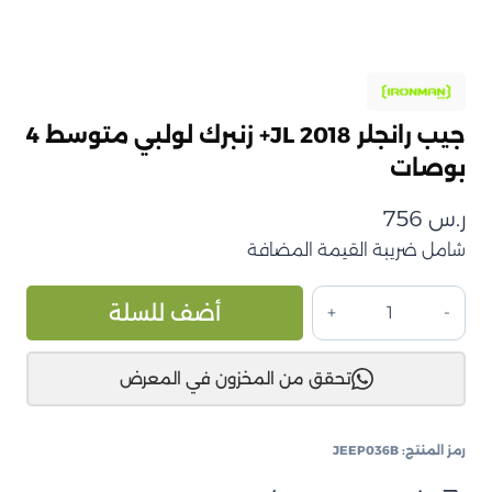
جيب رانجلر JL 2018+ زنبرك لولبي متوسط 4
بوصات
ر.س
756
شامل ضريبة القيمة المضافة
كمية
ive:
أضف للسلة
جيب
رانجلر
تحقق من المخزون في المعرض
JL
2018+
زنبرك
رمز المنتج:
JEEP036B
لولبي
متوسط