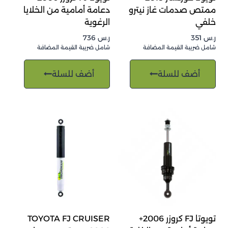
ممتص صدمات غاز نيترو
دعامة أمامية من الخلايا
خلفي
الرغوية
ر.س
351
ر.س
736
شامل ضريبة القيمة المضافة
شامل ضريبة القيمة المضافة
أضف للسلة
أضف للسلة
تويوتا FJ كروزر 2006+
TOYOTA FJ CRUISER