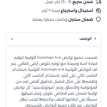
شحن سريع
(3 – 5) أيام عمل.
4
استبدال واسترجاع
لمدة 7 أيام.
بوصات
ضمان سنتين
وخامات مختارة بعناية.
الوصف
صُممت جميع نوابض Ironman 4×4 اللولبية لتوفير
قيادة آمنة ومريحة مع توفير خلوص أرضي إضافي. يتم
لف النوابض اللولبية Ironman 4×4 اللولبية باستخدام
الحاسب الآلي على البارد باستخدام الحاسب الآلي
وتقشيرها على شكل قضبان لتحقيق أقصى قدر من
الموثوقية والاتساق، ويتم “شوتوبلاستيد” كل نوابض
لولبية لضمان عمر افتراضي طويل، ويتم ضبطها
مسبقًا على ارتفاعها الصلب واختبارها لتجنب ترهل
النوابض. يتم طلاء جميع النوابض بالمسحوق