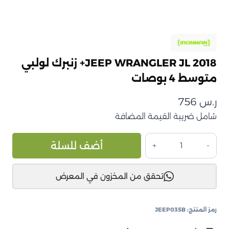
JEEP WRANGLER JL 2018+ زنبرك لولبي
متوسط 4 بوصات
ر.س
756
شامل ضريبة القيمة المضافة
كمية
ive:
أضف للسلة
JEEP
WRANGLER
تحقق من المخزون في المعرض
JL
2018+
زنبرك
رمز المنتج:
JEEP035B
لولبي
متوسط