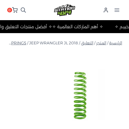
لتجاوز
لى
0
لمحتوى
ت والتخييم ✧
✧ أهم الماركات العالمية ✧
✧ أفضل منتجات التعل
الرئيسية
/
المتجر
/
التعليق
/
JEEP WRANGLER JL 2018+ زنبرك لولبي متوسط 4 بوصات
/
COIL SPRINGS