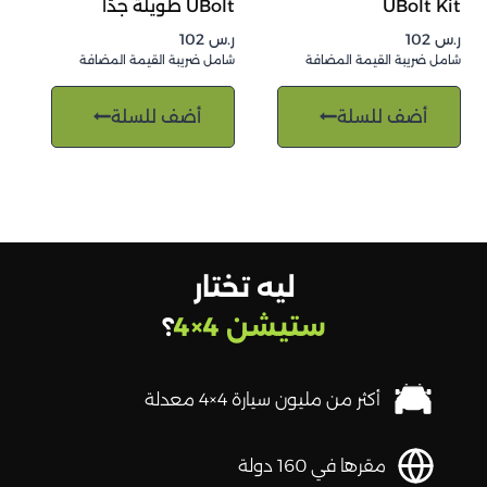
UBolt Kit
UBolt طويلة جدًا
ر.س
102
ر.س
102
شامل ضريبة القيمة المضافة
شامل ضريبة القيمة المضافة
أضف للسلة
أضف للسلة
ليه تختار
ستيشن 4×4
؟
أكثر من مليون سيارة 4×4 معدلة
مقرها في 160 دولة