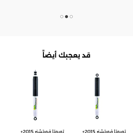
قد يعجبك أيضاً
تويوتا فورتشنر 2015+
تويوتا فورتشنر 2015+