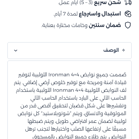
شحن سريع
(3 – 5) أيام عمل.
4
استبدال واسترجاع
لمدة 7 أيام.
بوصات
ضمان سنتين
وخامات مختارة بعناية.
الوصف
صُممت جميع نوابض Ironman 4×4 اللولبية لتوفير
قيادة آمنة ومريحة مع توفير خلوص أرضي إضافي. يتم
لف النوابض اللولبية Ironman 4×4 اللولبية باستخدام
الحاسب الآلي على البارد باستخدام الحاسب الآلي
وتقشيرها على شكل قضبان لتحقيق أقصى قدر من
الموثوقية والاتساق، ويتم “شوتوبلاستيد” كل نوابض
لولبية لضمان عمر افتراضي طويل، ويتم ضبطها
مسبقًا على ارتفاعها الصلب واختبارها لتجنب ترهل
النوابض. يتم طلاء جميع النوابض بالمسحوق