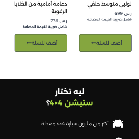
لولبي متوسط خلفي
دعامة أمامية من الخلايا
الرغوية
ر.س
699
شامل ضريبة القيمة المضافة
ر.س
736
شامل ضريبة القيمة المضافة
أضف للسلة
أضف للسلة
ليه تختار
ستيشن 4×4
؟
أكثر من مليون سيارة 4×4 معدلة