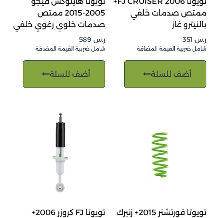
تويوتا FJ CRUISER 2006+
تويوتا هايلوكس فيجو
ممتص صدمات خلفي
2005-2015 ممتص
بالنيترو غاز
صدمات خلوي رغوي خلفي
ر.س
351
ر.س
589
شامل ضريبة القيمة المضافة
شامل ضريبة القيمة المضافة
أضف للسلة
أضف للسلة
تويوتا فورتشنر 2015+ زنبرك
تويوتا FJ كروزر 2006+