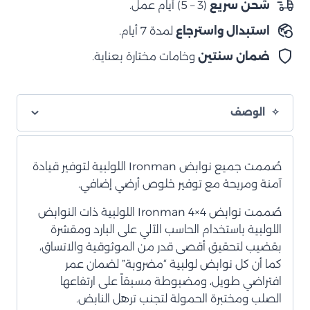
شحن سريع
(3 – 5) أيام عمل.
خلفية
استبدال واسترجاع
لمدة 7 أيام.
ضمان سنتين
وخامات مختارة بعناية.
الوصف
صُممت جميع نوابض Ironman اللولبية لتوفير قيادة
آمنة ومريحة مع توفير خلوص أرضي إضافي.
صُممت نوابض Ironman 4×4 اللولبية ذات النوابض
اللولبية باستخدام الحاسب الآلي على البارد ومقشرة
بقضيب لتحقيق أقصى قدر من الموثوقية والاتساق،
كما أن كل نوابض لولبية “مضروبة” لضمان عمر
افتراضي طويل، ومضبوطة مسبقاً على ارتفاعها
الصلب ومختبرة الحمولة لتجنب ترهل النابض.