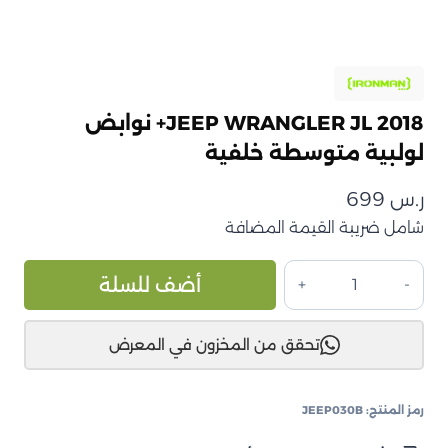
JEEP WRANGLER JL 2018+ نوابض
لولبية متوسطة خلفية
ر.س
699
شامل ضريبة القيمة المضافة
كمية
ive:
أضف للسلة
JEEP
WRANGLER
تحقق من المخزون في المعرض
JL
2018+
نوابض
رمز المنتج:
JEEP030B
لولبية
متوسطة