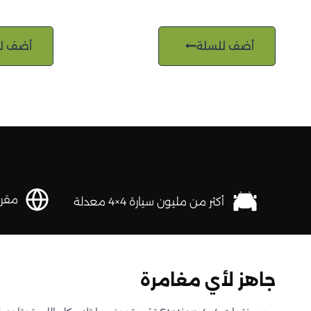
أضف للسلة
أضف ل
مقرها 
أكثر من مليون سيارة 4×4 معدلة
جاهز لأي مغامرة