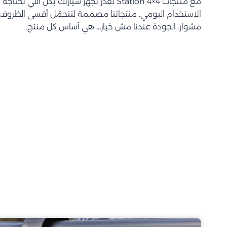
مع منتجات Station 4×4 تقدر تجهز سيارتك بكل اللي 
الاستخدام اليومي. منتجاتنا مصممة لتتحمّل أقسى الظروف و
مشوار. الجودة عندنا مش خيار… هي أساس كل منتج.