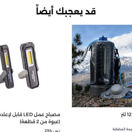
قد يعجبك أيضاً
مصباح عمل LED قابل
(عبوة من 2 قطعة)
يمة المضافة
ر.س
294