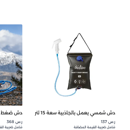
دش شمسي يعمل بالجاذبية سعة 15 لتر
دش ضغط 12 لتر
ر.س
137
ر.س
368
شامل ضريبة القيمة المضافة
شامل ضريبة الق