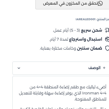
تحقق من المخزون في المعرض
ز المنتج:
IAREALED001
شحن سريع
(3 – 5) أيام عمل.
استبدال واسترجاع
لمدة 7 أيام.
ضمان سنتين
وخامات مختارة بعناية.
الوصف
أضيء لياليك مع طقم إضاءة المنطقة 4×4 من
Ironman 4×4 الذي يوفر إضاءة سهلة وقابلة للتعديل
للمناطق المفتوحة.