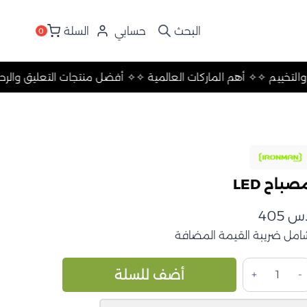
حسابي
السلة
0
 التعليق والرحلات والتخييم ✧
✧ أهم الماركات العالمية ✧
✧ أفضل من
صباح LED
.س
405
امل ضريبة القيمة المضافة
مية
Alternative:
أضف للسلة
صباح
LE