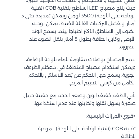
مثالي للتخييم والاستجمام والمساحات الخارجية الكبيرة،
حيث ينتج مصباح LED الساطع بتقنية COB (تقنية
الرقاقة على اللوحة) 3500 لومن ويمكن تمديده حتى 3
أمتار. وبفضل التركيبات القابلة للضبط، يمكن توجيه
الضوء إلى المناطق الأكثر احتياجاً بينما يسمح الوتد
الأرضي وكابل الطاقة بطول 5 أمتار بنقل الضوء عند
الضرورة.
يتميز المصباح بوصلات مقاومة للماء بلوحة الإضاءة،
ويمكن استخدام مصباح المنطقة في معظم الظروف
الجوية. يسمح جهاز التحكم عن بُعد اللاسلكي بالتحكم
الكامل من كرسي التخييم المريح.
يأتي الطقم خفيف الوزن وصغير الحجم مع حقيبة حمل
صغيرة يسهل نقلها وتخزينها عند عدم استخدامها.
<قوي>الميزات الرئيسية:
تقنية COB (تقنية الرقاقة على اللوحة) الموفرة
للطاقة