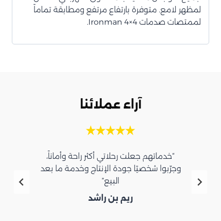
لمظهر لامع. متوفرة بارتفاع مرتفع ومطابقة تماماً
لممتصات صدمات Ironman 4×4.
آراء عملائنا
“خدماتهم جعلت رحلاتي أكثر راحة وأماناً،
وجرّبوا شخصيًا جودة الإنتاج وخدمة ما بعد
البيع”
ريم بن راشد