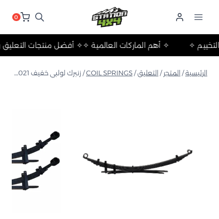
لتجاوز
لى
0
لمحتوى
ات والتخييم ✧
✧ أهم الماركات العالمية ✧
✧ أفضل منتجات التعل
الرئيسية
/
المتجر
/
التعليق
/
COIL SPRINGS
/
زنبرك لولبي خفيف ISUZU MU-X 2021+