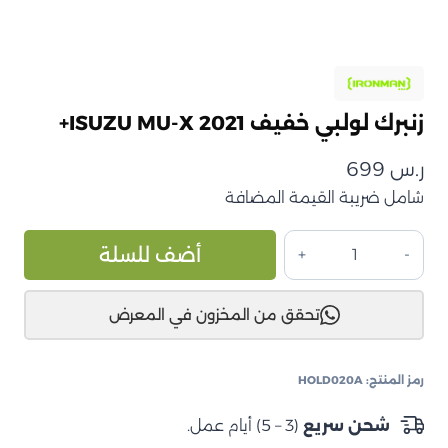
زنبرك لولبي خفيف ISUZU MU-X 2021+
ر.س
699
شامل ضريبة القيمة المضافة
كمية
ive:
أضف للسلة
زنبرك
لولبي
تحقق من المخزون في المعرض
خفيف
ISUZU
MU-
رمز المنتج:
HOLD020A
X
2021+
شحن سريع
(3 – 5) أيام عمل.