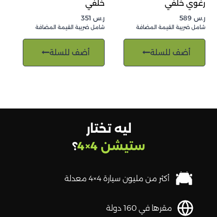
رغوي خلفي
خلفي
ر.س
589
ر.س
351
شامل ضريبة القيمة المضافة
شامل ضريبة القيمة المضافة
أضف للسلة
أضف للسلة
ليه تختار
ستيشن 4×4
؟
أكثر من مليون سيارة 4×4 معدلة
مقرها في 160 دولة