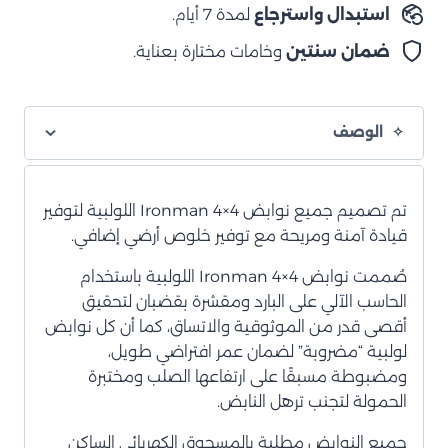
استبدال واسترجاع
لمدة 7 أيام.
ضمان سنتين
وخامات مختارة بعناية.
الوصف
تم تصميم جميع نوابض Ironman 4×4 اللولبية لتوفير
قيادة آمنة ومريحة مع توفير خلوص أرضي إضافي.
صُممت نوابض Ironman 4×4 اللولبية باستخدام
الحاسب الآلي على البارد ومقشرة بقضبان لتحقيق
أقصى قدر من الموثوقية والاتساق، كما أن كل نوابض
لولبية “مضروبة” لضمان عمر افتراضي طويل،
ومضبوطة مسبقًا على ارتفاعها الصلب ومختبرة
الحمولة لتجنب ترهل النابض.
جميع النوابض مطلية بالمسحوق الكهربائي الساكن