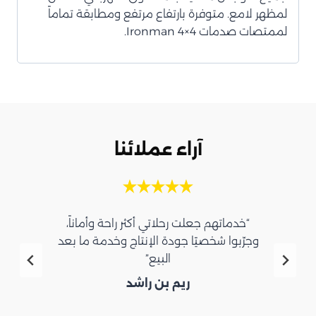
لمظهر لامع. متوفرة بارتفاع مرتفع ومطابقة تماماً
لممتصات صدمات Ironman 4×4.
آراء عملائنا
“خدماتهم جعلت رحلاتي أكثر راحة وأماناً،
وجرّبوا شخصيًا جودة الإنتاج وخدمة ما بعد
البيع”
ريم بن راشد