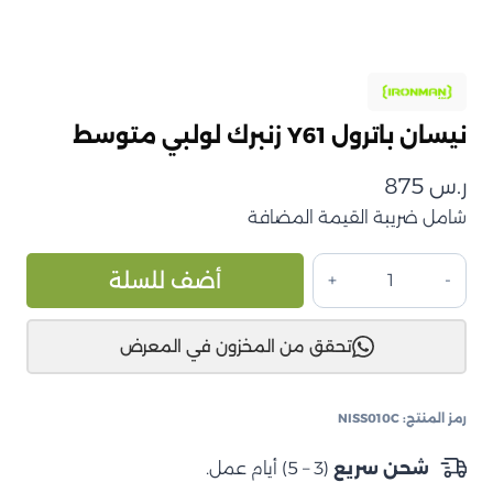
نيسان باترول Y61 زنبرك لولبي متوسط
ر.س
875
شامل ضريبة القيمة المضافة
كمية
ive:
أضف للسلة
نيسان
باترول
تحقق من المخزون في المعرض
Y61
زنبرك
لولبي
رمز المنتج:
NISS010C
متوسط
شحن سريع
(3 – 5) أيام عمل.