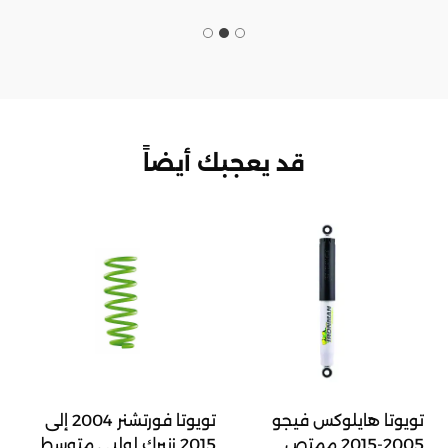
قد يعجبك أيضاً
تويوتا هايلوكس فيجو
تويوتا فورتشنر 2004 إلى
2005-2015 ممتص
2015 زنبرك لولبي متوسط