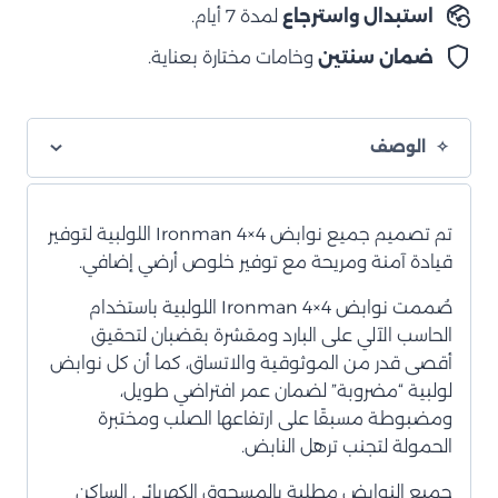
استبدال واسترجاع
لمدة 7 أيام.
ضمان سنتين
وخامات مختارة بعناية.
الوصف
تم تصميم جميع نوابض Ironman 4×4 اللولبية لتوفير
قيادة آمنة ومريحة مع توفير خلوص أرضي إضافي.
صُممت نوابض Ironman 4×4 اللولبية باستخدام
الحاسب الآلي على البارد ومقشرة بقضبان لتحقيق
أقصى قدر من الموثوقية والاتساق، كما أن كل نوابض
لولبية “مضروبة” لضمان عمر افتراضي طويل،
ومضبوطة مسبقًا على ارتفاعها الصلب ومختبرة
الحمولة لتجنب ترهل النابض.
جميع النوابض مطلية بالمسحوق الكهربائي الساكن