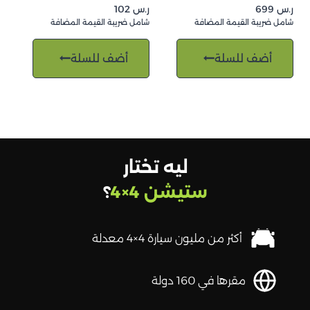
ر.س
699
ر.س
102
شامل ضريبة القيمة المضافة
شامل ضريبة القيمة المضافة
أضف للسلة
أضف للسلة
ليه تختار
ستيشن 4×4
؟
أكثر من مليون سيارة 4×4 معدلة
مقرها في 160 دولة