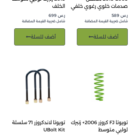
صدمات خلوي رغوي خلفي
الخلف
ر.س
589
ر.س
699
شامل ضريبة القيمة المضافة
شامل ضريبة القيمة المضافة
أضف للسلة
أضف للسلة
تويوتا FJ كروزر 2006+ زنبرك
تويوتا لاندكروزر 71 سلسلة
لولبي متوسط
UBolt Kit