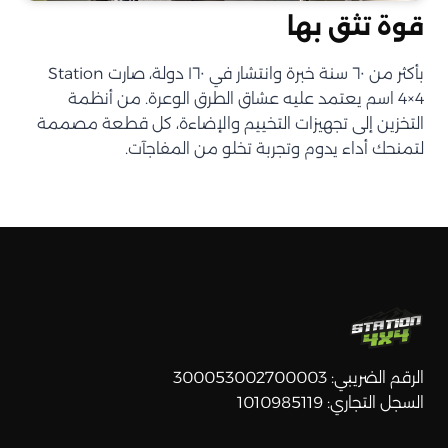
قوة تثق بها
بأكثر من ٦٠ سنة خبرة وانتشار في ١٦٠ دولة، صارت Station
4×4 اسم يعتمد عليه عشاق الطرق الوعرة. من أنظمة
التخزين إلى تجهيزات التخييم والإضاءة، كل قطعة مصممة
لتمنحك أداء يدوم وتجربة تخلو من المفاجآت.
الرقم الضريبي: 300053002700003
السجل التجاري: 1010985119