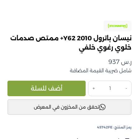
نيسان باترول Y62 2010+ ممتص صدمات
خلوي رغوي خلفي
ر.س
937
شامل ضريبة القيمة المضافة
كمية
ive:
أضف للسلة
نيسان
باترول
تحقق من المخزون في المعرض
Y62
2010+
ممتص
رمز المنتج:
45742FE
صدمات
خلوي