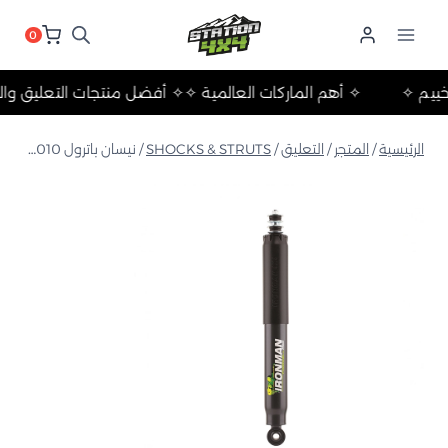
لتجاوز
لى
0
لمحتوى
ت والتخييم ✧
✧ أهم الماركات العالمية ✧
✧ أفضل منتجات التعلي
الرئيسية
/
المتجر
/
التعليق
/
SHOCKS & STRUTS
/
نيسان باترول Y62 2010+ ممتص صدمات خلوي رغوي خلفي