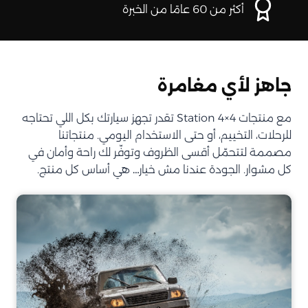
أكثر من 60 عامًا من الخبرة
جاهز لأي مغامرة
مع منتجات Station 4×4 تقدر تجهز سيارتك بكل اللي تحتاجه
للرحلات، التخييم، أو حتى الاستخدام اليومي. منتجاتنا
مصممة لتتحمّل أقسى الظروف وتوفّر لك راحة وأمان في
كل مشوار. الجودة عندنا مش خيار… هي أساس كل منتج.