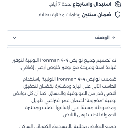
استبدال واسترجاع
لمدة 7 أيام.
ضمان سنتين
وخامات مختارة بعناية.
الوصف
تم تصميم جميع نوابض Ironman 4×4 اللولبية لتوفير
قيادة آمنة ومريحة مع توفير خلوص أرضي إضافي.
صُممت نوابض Ironman 4×4 اللولبية باستخدام
الحاسب الآلي على البارد ومقشرة بقضبان لتحقيق
أقصى قدر من الموثوقية والاتساق، كما أن كل نوابض
لولبية “مضروبة” لضمان عمر افتراضي طويل،
ومضبوطة مسبقًا على ارتفاعها الصلب ومختبرة
الحمولة لتجنب ترهل النابض.
جميع النوابض مطلية بالمسحوق الكهربائي الساكن