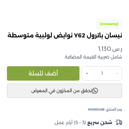
نيسان باترول Y62 نوابض لولبية متوسطة
ر.س
1,130
شامل ضريبة القيمة المضافة
كمية
ive:
أضف للسلة
نيسان
باترول
تحقق من المخزون في المعرض
Y62
نوابض
لولبية
رمز المنتج:
NISS046B
متوسطة
شحن سريع
(3 – 5) أيام عمل.