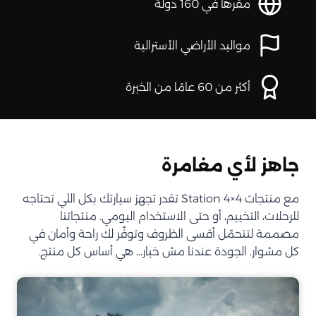
مقرها في 160 دولة
مواليد الأراضي الأسترالية
أكثر من 60 عامًا من الخبرة
جاهز لأي مغامرة
مع منتجات Station 4×4 تقدر تجهز سيارتك بكل اللي تحتاجه
للرحلات، التخييم، أو حتى الاستخدام اليومي. منتجاتنا
مصممة لتتحمّل أقسى الظروف وتوفّر لك راحة وأمان في
كل مشوار. الجودة عندنا مش خيار… هي أساس كل منتج.