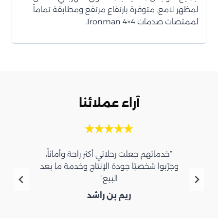
لمظهر لامع. متوفرة بارتفاع مرتفع ومطابقة تماماً
لممتصات صدمات Ironman 4×4.
آراء عملائنا
“خدماتهم جعلت رحلاتي أكثر راحة وأماناً،
وجرّبوا شخصيًا جودة الإنتاج وخدمة ما بعد
البيع”
ريم بن راشد