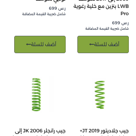
LWB بنزين مع خلية رغوية
ر.س
699
Pro
شامل ضريبة القيمة المضافة
ر.س
699
شامل ضريبة القيمة المضافة
أضف للسلة
أضف للسلة
جيب جلاديتور JT 2019+
جيب رانجلر JK 2006 إلى