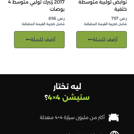
نوابض لولبية متوسطة
2017 زنبرك لولبي متوسط 4
خلفية
بوصات
ر.س
757
ر.س
856
شامل ضريبة القيمة المضافة
شامل ضريبة القيمة المضافة
أضف للسلة
أضف للسلة
ليه تختار
ستيشن 4×4
؟
أكثر من مليون سيارة 4×4 معدلة