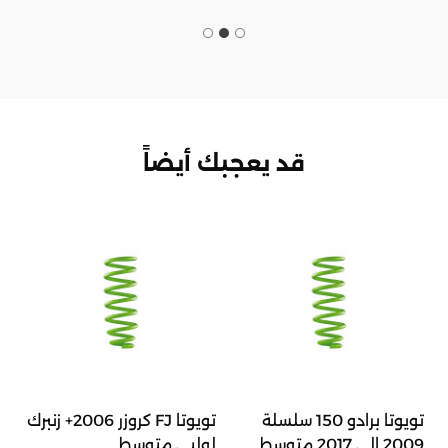
قد يعجبك أيضاً
تويوتا برادو 150 سلسلة
تويوتا FJ كروزر 2006+ زنبرك
2009 إلى 2017 متوسط
لولبي متوسط