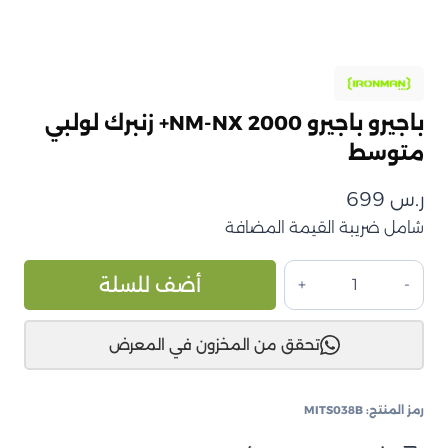
باجيرو باجيرو NM-NX 2000+ زنبرك لولبي
متوسط
ر.س
699
شامل ضريبة القيمة المضافة
كمية
ive:
أضف للسلة
باجيرو
باجيرو
تحقق من المخزون في المعرض
NM-
NX
2000+
رمز المنتج:
MITS038B
زنبرك
لولبي