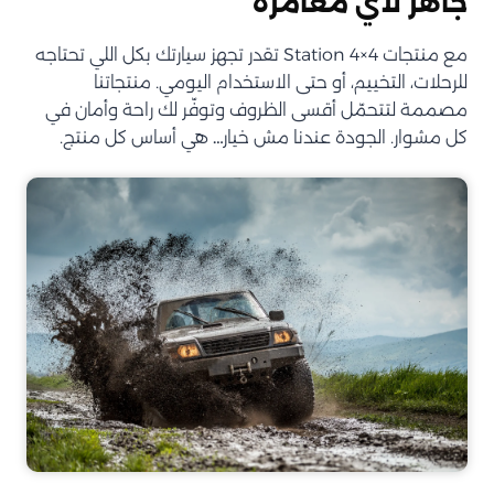
جاهز لأي مغامرة
مع منتجات Station 4×4 تقدر تجهز سيارتك بكل اللي تحتاجه
للرحلات، التخييم، أو حتى الاستخدام اليومي. منتجاتنا
مصممة لتتحمّل أقسى الظروف وتوفّر لك راحة وأمان في
كل مشوار. الجودة عندنا مش خيار… هي أساس كل منتج.