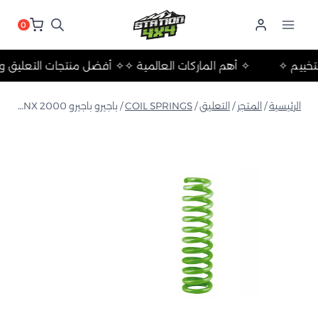
لتجاوز
لى
0
لمحتوى
ات والتخييم ✧
✧ أهم الماركات العالمية ✧
✧ أفضل منتجات التع
الرئيسية
/
المتجر
/
التعليق
/
COIL SPRINGS
/
باجيرو باجيرو NM-NX 2000+ زنبرك لولبي متوسط