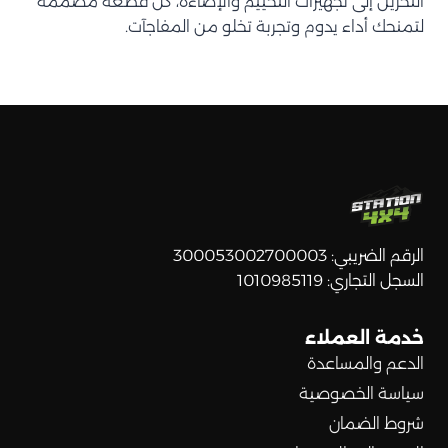
التخزين إلى تجهيزات التخييم والإضاءة، كل قطعة مصممة
لتمنحك أداء يدوم وتجربة تخلو من المفاجآت.
الرقم الضريبي: 300053002700003
السجل التجاري: 1010985119
خدمة العملاء
الدعم والمساعدة
سياسة الخصوصية
شروط الضمان