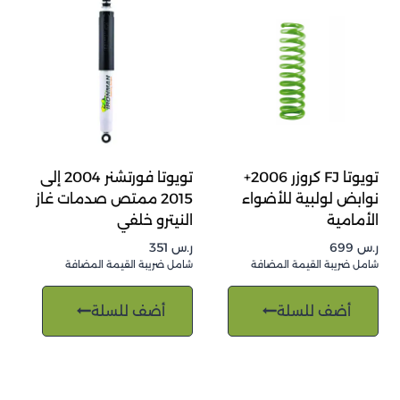
تويوتا FJ كروزر 2006+
تويوتا فورتشنر 2004 إلى
نوابض لولبية للأضواء
2015 ممتص صدمات غاز
الأمامية
النيترو خلفي
ر.س
699
ر.س
351
شامل ضريبة القيمة المضافة
شامل ضريبة القيمة المضافة
أضف للسلة
أضف للسلة