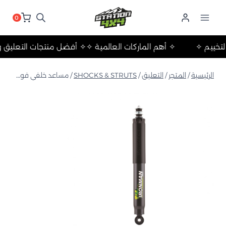
لتجاوز
لى
0
لمحتوى
لات والتخييم ✧
✧ أهم الماركات العالمية ✧
✧ أفضل منتجات التع
الرئيسية
/
المتجر
/
التعليق
/
SHOCKS & STRUTS
/
مساعد خلفي فوم سيل برو دودج رام من ٢٠١٤ إلى ٢٠١٩