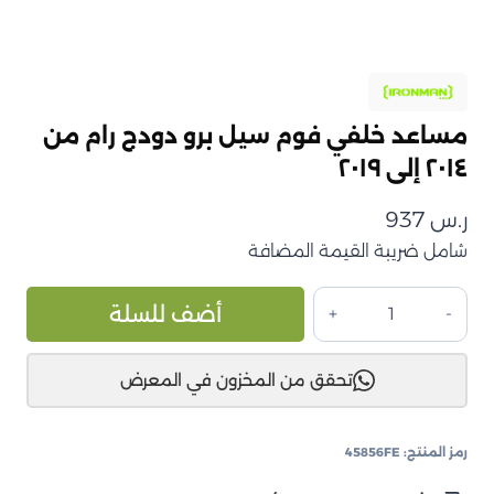
مساعد خلفي فوم سيل برو دودج رام من
٢٠١٤ إلى ٢٠١٩
ر.س
937
شامل ضريبة القيمة المضافة
كمية
ive:
أضف للسلة
مساعد
خلفي
تحقق من المخزون في المعرض
فوم
سيل
برو
رمز المنتج:
45856FE
دودج
رام