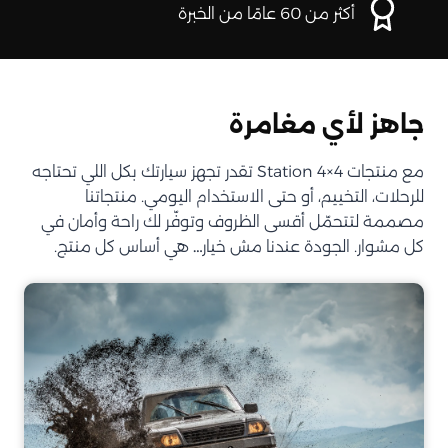
أكثر من 60 عامًا من الخبرة
جاهز لأي مغامرة
مع منتجات Station 4×4 تقدر تجهز سيارتك بكل اللي تحتاجه
للرحلات، التخييم، أو حتى الاستخدام اليومي. منتجاتنا
مصممة لتتحمّل أقسى الظروف وتوفّر لك راحة وأمان في
كل مشوار. الجودة عندنا مش خيار… هي أساس كل منتج.