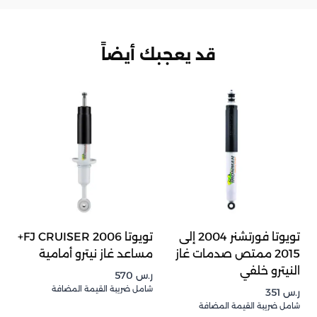
قد يعجبك أيضاً
تويوتا فورتشنر 2004 إلى
تويوتا FJ CRUISER 2006+
2015 ممتص صدمات غاز
مساعد غاز نيترو أمامية
النيترو خلفي
ر.س
570
شامل ضريبة القيمة المضافة
ر.س
351
شامل ضريبة القيمة المضافة