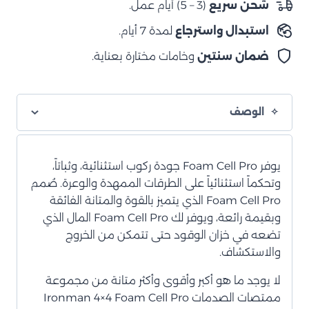
شحن سريع
(3 – 5) أيام عمل.
من
استبدال واسترجاع
لمدة 7 أيام.
٢٠١٤
إلى
ضمان سنتين
وخامات مختارة بعناية.
٢٠١٩
الوصف
يوفر Foam Cell Pro جودة ركوب استثنائية، وثباتاً،
وتحكماً استثنائياً على الطرقات الممهدة والوعرة. صُمم
Foam Cell Pro الذي يتميز بالقوة والمتانة الفائقة
وبقيمة رائعة، ويوفر لك Foam Cell Pro المال الذي
تضعه في خزان الوقود حتى تتمكن من الخروج
والاستكشاف.
لا يوجد ما هو أكبر وأقوى وأكثر متانة من مجموعة
ممتصات الصدمات Ironman 4×4 Foam Cell Pro