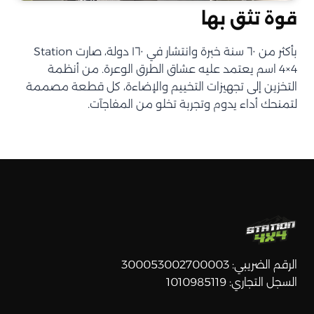
قوة تثق بها
بأكثر من ٦٠ سنة خبرة وانتشار في ١٦٠ دولة، صارت Station
4×4 اسم يعتمد عليه عشاق الطرق الوعرة. من أنظمة
التخزين إلى تجهيزات التخييم والإضاءة، كل قطعة مصممة
لتمنحك أداء يدوم وتجربة تخلو من المفاجآت.
الرقم الضريبي: 300053002700003
السجل التجاري: 1010985119