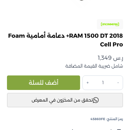
RAM 1500 DT 2018+ دعامة أمامية Foam
Cell Pro
ر.س
1,349
شامل ضريبة القيمة المضافة
كمية
ive:
أضف للسلة
RAM
1500
تحقق من المخزون في المعرض
DT
2018+
دعامة
رمز المنتج:
45860FE
أمامية
Foam