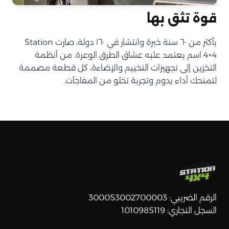
قوة تثق بها
بأكثر من ٦٠ سنة خبرة وانتشار في ١٦٠ دولة، صارت Station
4×4 اسم يعتمد عليه عشاق الطرق الوعرة. من أنظمة
التخزين إلى تجهيزات التخييم والإضاءة، كل قطعة مصممة
لتمنحك أداء يدوم وتجربة تخلو من المفاجآت.
الرقم الضريبي: 300053002700003
السجل التجاري: 1010985119