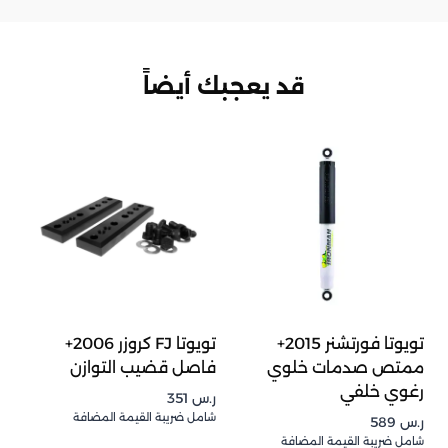
قد يعجبك أيضاً
تويوتا فورتشنر 2015+
تويوتا FJ كروزر 2006+
ممتص صدمات خلوي
فاصل قضيب التوازن
رغوي خلفي
ر.س
351
شامل ضريبة القيمة المضافة
ر.س
589
شامل ضريبة القيمة المضافة