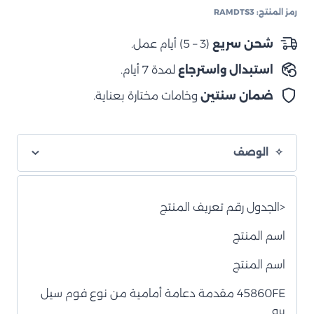
2019+
رمز المنتج:
RAMDTS3
طقم
تعليق
شحن سريع
(3 – 5) أيام عمل.
Strut
استبدال واسترجاع
لمدة 7 أيام.
Coil
Foam
ضمان سنتين
وخامات مختارة بعناية.
Cell
Pro
الوصف
<الجدول رقم تعريف المنتج
اسم المنتج
اسم المنتج
45860FE مقدمة دعامة أمامية من نوع فوم سيل
برو