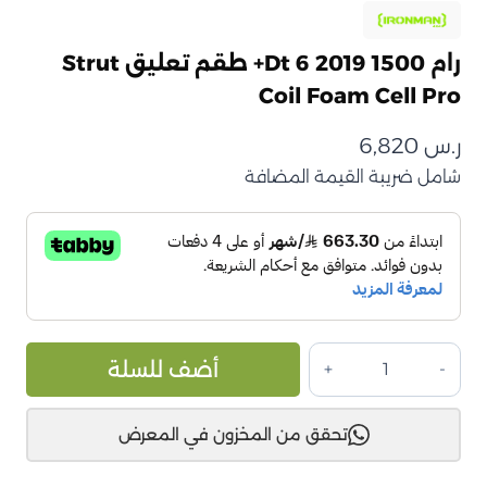
رام 1500 Dt 6 2019+ طقم تعليق Strut
Coil Foam Cell Pro
ر.س
6,820
شامل ضريبة القيمة المضافة
كمية
ive:
أضف للسلة
رام
1500
تحقق من المخزون في المعرض
Dt
6