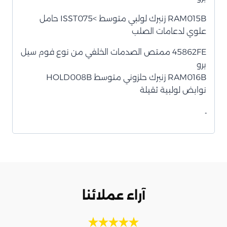
RAM015B زنبرك لولبي متوسط >ISST075 حامل
علوي لدعامات الصلب
45862FE ممتص الصدمات الخلفي من نوع فوم سيل
برو
RAM016B زنبرك حلزوني متوسط HOLD008B
نوابض لولبية ثقيلة
ـ
آراء عملائنا