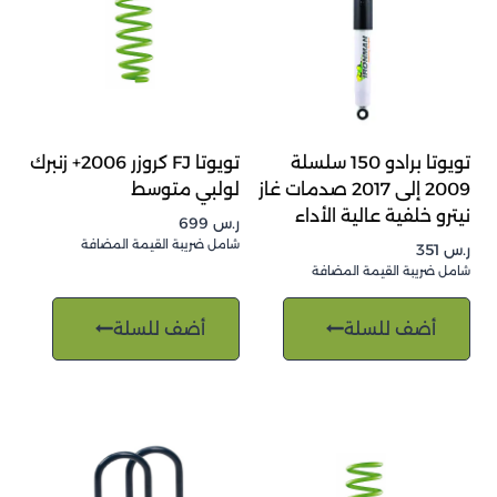
تويوتا برادو 150 سلسلة
تويوتا FJ كروزر 2006+ زنبرك
2009 إلى 2017 صدمات غاز
لولبي متوسط
نيترو خلفية عالية الأداء
ر.س
699
شامل ضريبة القيمة المضافة
ر.س
351
شامل ضريبة القيمة المضافة
أضف للسلة
أضف للسلة