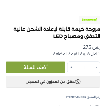
مروحة خيمة قابلة لإعادة الشحن عالية
التدفق ومصباح LED
ر.س
275
شامل ضريبة القيمة المضافة
كمية
ive:
أضف للسلة
مروحة
خيمة
تحقق من المخزون في المعرض
قابلة
لإعادة
الشحن
رمز المنتج:
ITENTFAN003
عالية
التدفق