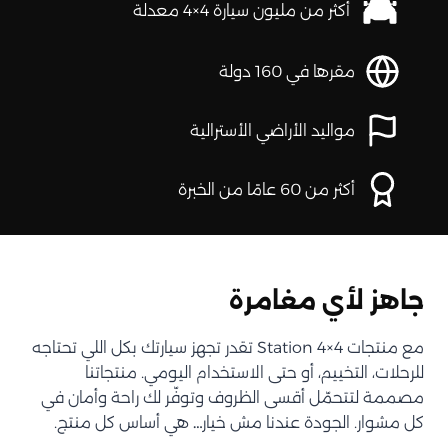
أكثر من مليون سيارة 4×4 معدلة
مقرها في 160 دولة
مواليد الأراضي الأسترالية
أكثر من 60 عامًا من الخبرة
جاهز لأي مغامرة
مع منتجات Station 4×4 تقدر تجهز سيارتك بكل اللي تحتاجه
للرحلات، التخييم، أو حتى الاستخدام اليومي. منتجاتنا
مصممة لتتحمّل أقسى الظروف وتوفّر لك راحة وأمان في
كل مشوار. الجودة عندنا مش خيار… هي أساس كل منتج.