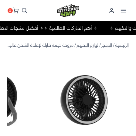
لتجاوز
لى
0
لمحتوى
الرحلات والتخييم ✧
✧ أهم الماركات العالمية ✧
✧ أفضل منتجات 
الرئيسية
/
المتجر
/
لوازم التخييم
/
مروحة خيمة قابلة لإعادة الشحن عالية التدفق ومصباح LED