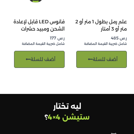
علم رمل بطول 1 متر أو 2
فانوس LED قابل لإعادة
متر أو 3 أمتار
الشحن ومبيد حشرات
ر.س
485
ر.س
177
شامل ضريبة القيمة المضافة
شامل ضريبة القيمة المضافة
أضف للسلة
أضف للسلة
ليه تختار
ستيشن 4×4
؟