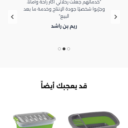
“خدماتهم جعلت رحلاتي أكثر راحة وأماناً،
وجرّبوا شخصيًا جودة الإنتاج وخدمة ما بعد
البيع”
ريم بن راشد
قد يعجبك أيضاً