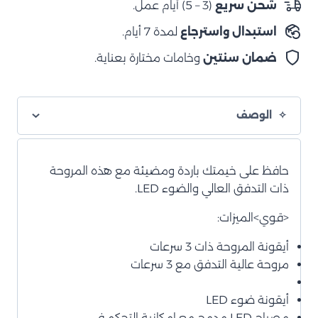
شحن سريع
(3 – 5) أيام عمل.
ومصباح
استبدال واسترجاع
لمدة 7 أيام.
LED
ضمان سنتين
وخامات مختارة بعناية.
الوصف
حافظ على خيمتك باردة ومضيئة مع هذه المروحة
ذات التدفق العالي والضوء LED.
<قوي>الميزات:
أيقونة المروحة ذات 3 سرعات
مروحة عالية التدفق مع 3 سرعات
أيقونة ضوء LED
مصباح LED مدمج مع إمكانية التحكم في