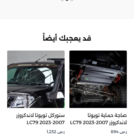
قد يعجبك أيضاً
صاجة حماية تويوتا
سنوركل تويوتا لاندكروزر
لاندكروزر 2007-2023 LC79
2007-2023 LC79
ر.س
894
ر.س
1,232