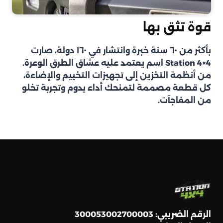
قوة تثق بها
بأكثر من ٦٠ سنة خبرة وانتشار في ١٦٠ دولة، صارت
Station 4×4 اسم يعتمد عليه عشاق الطرق الوعرة.
من أنظمة التخزين إلى تجهيزات التخييم والإضاءة،
كل قطعة مصممة لتمنحك أداء يدوم وتجربة تخلو
من المفاجآت.
الرقم الضريبي: 300053002700003