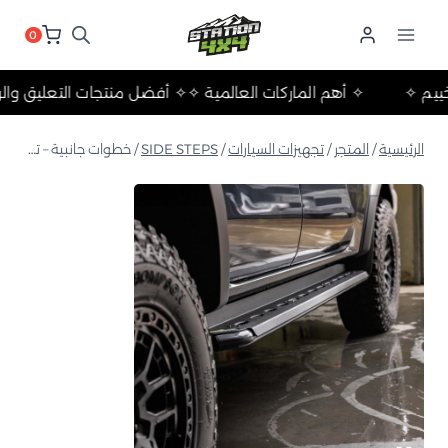
لتجاوز
لى
0
لمحتوى
ات والتخييم ✧
✧ أهم الماركات العالمية ✧
✧ أفضل منتجات التعل
الرئيسية
/
المتجر
/
تجهيزات السيارات
/
SIDE STEPS
/
خطوات جانبية – تصميم خطوات مقببة SS053-D