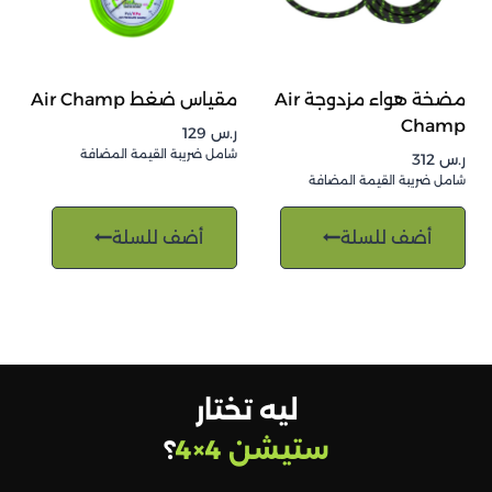
مضخة هواء مزدوجة Air
مقياس ضغط Air Champ
Champ
ر.س
129
شامل ضريبة القيمة المضافة
ر.س
312
شامل ضريبة القيمة المضافة
أضف للسلة
أضف للسلة
ليه تختار
ستيشن 4×4
؟