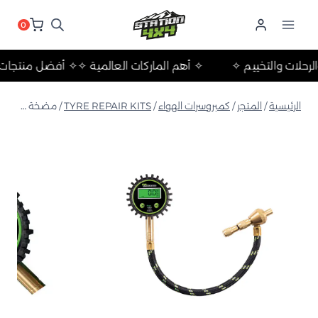
لتجاوز
لى
0
لمحتوى
يق والرحلات والتخييم ✧
✧ أهم الماركات العالمية ✧
✧ أفضل من
الرئيسية
/
المتجر
/
كمبروسرات الهواء
/
TYRE REPAIR KITS
/
مضخة هواء سريعة للإطارات (رقمية)