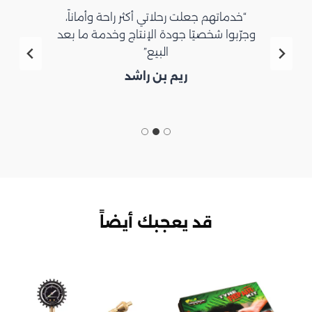
“خدماتهم جعلت رحلاتي أكثر راحة وأماناً،
وجرّبوا شخصيًا جودة الإنتاج وخدمة ما بعد
البيع”
ريم بن راشد
قد يعجبك أيضاً