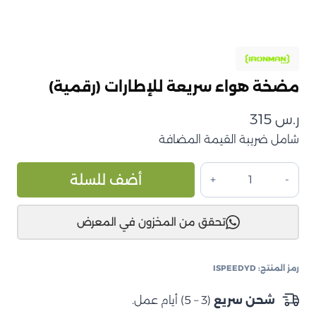
مضخة هواء سريعة للإطارات (رقمية)
ر.س
315
شامل ضريبة القيمة المضافة
كمية
ive:
أضف للسلة
مضخة
هواء
تحقق من المخزون في المعرض
سريعة
للإطارات
(رقمية)
رمز المنتج:
ISPEEDYD
شحن سريع
(3 – 5) أيام عمل.