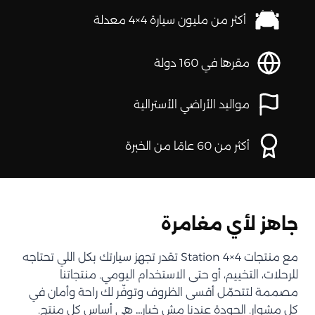
أكثر من مليون سيارة 4×4 معدلة
مقرها في 160 دولة
مواليد الأراضي الأسترالية
أكثر من 60 عامًا من الخبرة
جاهز لأي مغامرة
مع منتجات Station 4×4 تقدر تجهز سيارتك بكل اللي تحتاجه
للرحلات، التخييم، أو حتى الاستخدام اليومي. منتجاتنا
مصممة لتتحمّل أقسى الظروف وتوفّر لك راحة وأمان في
كل مشوار. الجودة عندنا مش خيار… هي أساس كل منتج.