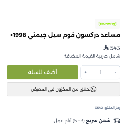
مساعد دركسون فوم سيل جيمني 1998+
543
⃁
شامل ضريبة القيمة المضافة
كمية
ive:
أضف للسلة
مساعد
دركسون
تحقق من المخزون في المعرض
فوم
سيل
جيمني
رمز المنتج:
3542
1998+
شحن سريع
(3 – 5) أيام عمل.