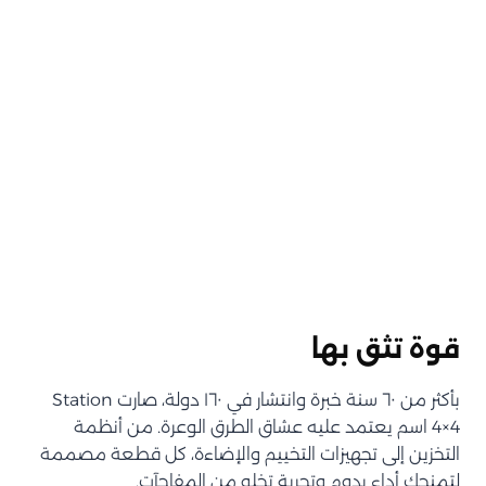
قوة تثق بها
بأكثر من ٦٠ سنة خبرة وانتشار في ١٦٠ دولة، صارت Station
4×4 اسم يعتمد عليه عشاق الطرق الوعرة. من أنظمة
التخزين إلى تجهيزات التخييم والإضاءة، كل قطعة مصممة
لتمنحك أداء يدوم وتجربة تخلو من المفاجآت.