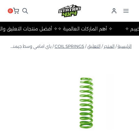
لتجاوز
لى
0
لمحتوى
ت والتخييم ✧
✧ أهم الماركات العالمية ✧
✧ أفضل منتجات التعلي
الرئيسية
/
المتجر
/
التعليق
/
COIL SPRINGS
/
ياي امامي وسط جيمني 1998+