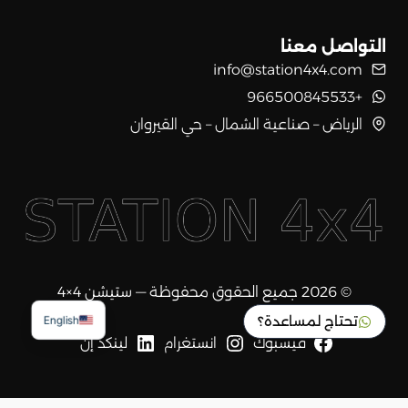
التواصل معنا
info@station4x4.com
+966500845533
الرياض – صناعية الشمال – حي القيروان
© 2026 جميع الحقوق محفوظة — ستيشن 4×4
تحتاج لمساعدة؟
English
فيسبوك
انستغرام
لينكد إن