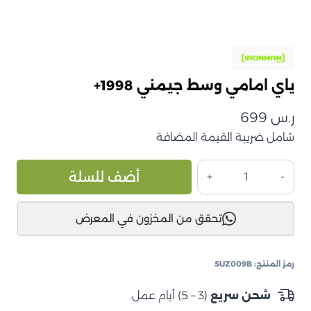
ياي امامي وسط جيمني 1998+
ر.س
699
شامل ضريبة القيمة المضافة
كمية
ive:
أضف للسلة
ياي
امامي
تحقق من المخزون في المعرض
وسط
جيمني
1998+
رمز المنتج:
SUZ009B
شحن سريع
(3 – 5) أيام عمل.