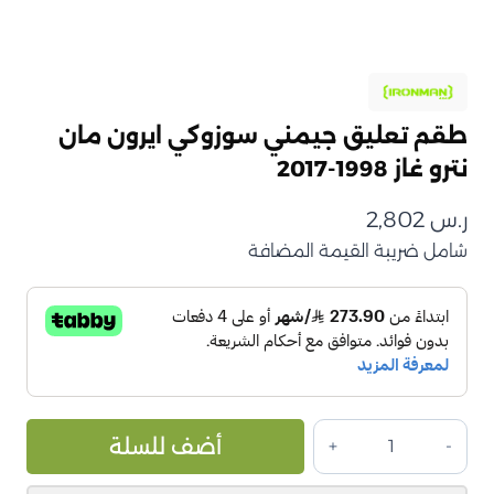
طقم تعليق جيمني سوزوكي ايرون مان
نترو غاز 1998-2017
ر.س
2,802
شامل ضريبة القيمة المضافة
كمية
ive:
أضف للسلة
طقم
تعليق