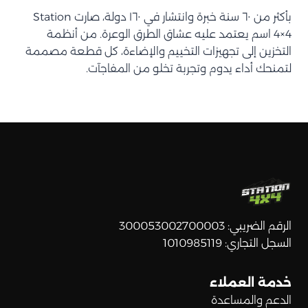
بأكثر من ٦٠ سنة خبرة وانتشار في ١٦٠ دولة، صارت Station
4×4 اسم يعتمد عليه عشاق الطرق الوعرة. من أنظمة
التخزين إلى تجهيزات التخييم والإضاءة، كل قطعة مصممة
لتمنحك أداء يدوم وتجربة تخلو من المفاجآت.
الرقم الضريبي: 300053002700003
السجل التجاري: 1010985119
خدمة العملاء
الدعم والمساعدة