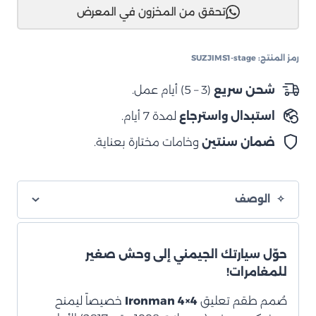
تحقق من المخزون في المعرض
جيمني
سوزوكي
ايرون
رمز المنتج:
SUZJIMS1-stage
مان
نترو
شحن سريع
(3 – 5) أيام عمل.
غاز
استبدال واسترجاع
لمدة 7 أيام.
1998-
2017
ضمان سنتين
وخامات مختارة بعناية.
الوصف
حوّل سيارتك الجيمني إلى وحش صغير
للمغامرات!
صُمم طقم تعليق
Ironman 4×4
خصيصاً ليمنح