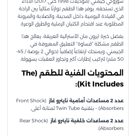
سوزوكي جيمني (موديلات 1998 حتى 2017) الأداء
الذي تستحقه. يوفر هذا الطقم توازنًا مثالياً بين الراحة
في القيادة اليومية داخل المدينة، والصلابة والمرونة
المطلوبة عند اقتحام الكثبان الرملية والطرق الوعرة.
بفضل خبرة ايرون مان الأسترالية العريقة، يعالج هذا
الطقم مشكلة “قساوة” التعليق المعروفة في
الجيمني، ويمنحك ارتفاعاً إضافياً (حوالي 2 بوصة / 45-
50 ملم) لتركيب إطارات أكبر وتجاوز العقبات بسهولة.
المحتويات الفنية للطقم (The
Kit Includes):
عدد 2 مساعدات أمامية نايترو غاز
(Front Shock
Absorbers) – بتقنية Twin Tube لمتانة أعلى.
عدد 2 مساعدات خلفية نايترو غاز
(Rear Shock
Absorbers).