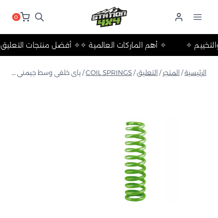
لتجاوز
لى
0
لمحتوى
حلات والتخييم ✧
✧ أهم الماركات العالمية ✧
✧ أفضل منتجات الت
الرئيسية
/
المتجر
/
التعليق
/
COIL SPRINGS
/
ياي خلفي وسط جيمني 1998+