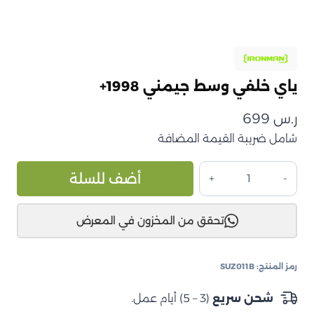
ياي خلفي وسط جيمني 1998+
ر.س
699
شامل ضريبة القيمة المضافة
كمية
ive:
أضف للسلة
ياي
خلفي
تحقق من المخزون في المعرض
وسط
جيمني
1998+
رمز المنتج:
SUZ011B
شحن سريع
(3 – 5) أيام عمل.