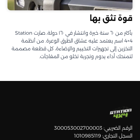
قوة تثق بها
بأكثر من ٦٠ سنة خبرة وانتشار في ١٦٠ دولة، صارت Station
4×4 اسم يعتمد عليه عشاق الطرق الوعرة. من أنظمة
التخزين إلى تجهيزات التخييم والإضاءة، كل قطعة مصممة
لتمنحك أداء يدوم وتجربة تخلو من المفاجآت.
الرقم الضريبي: 300053002700003
السجل التجاري: 1010985119