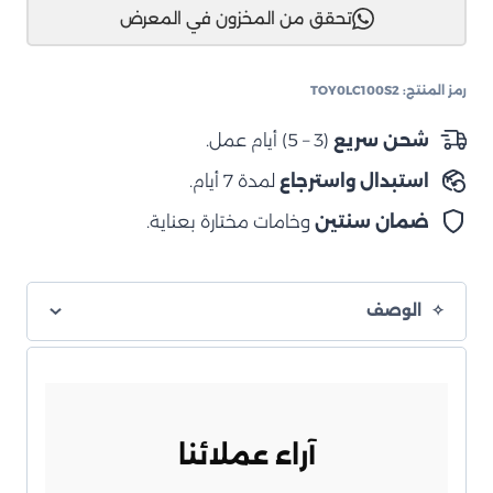
تحقق من المخزون في المعرض
كروزر
100
سلسلة
رمز المنتج:
TOY0LC100S2
1998
–
شحن سريع
(3 – 5) أيام عمل.
2007
استبدال واسترجاع
لمدة 7 أيام.
المرحلة
3
ضمان سنتين
وخامات مختارة بعناية.
خلية
رغوية
برو
الوصف
آراء عملائنا