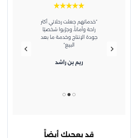
عامل
“خدماتهم جعلت رحلاتي أكثر
“اشك
زة،
راحة وأماناً، وجرّبوا شخصيًا
قطع
جودة الإنتاج وخدمة ما بعد
وها لي
البيع”
d
ريم بن راشد
قد يعجبك أيضاً