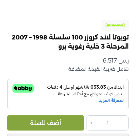
تويوتا لاند كروزر 100 سلسلة 1998 – 2007
المرحلة 3 خلية رغوية برو
ر.س
6,517
شامل ضريبة القيمة المضافة
كمية
ive:
أضف للسلة
تويوتا
لاند