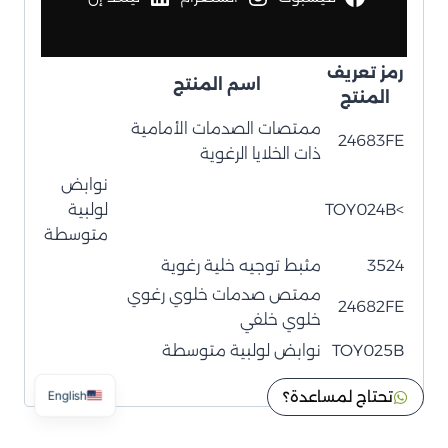
رمز تعريف
اسم المنتج
المنتج
ممتصات الصدمات الأمامية
24683FE
ذات الخلايا الرغوية
نوابض
>TOY024B
لولبية
متوسطة
3524
مثبط توجيه خلية رغوية
ممتص صدمات خلوي رغوي
24682FE
خلوي خلفي
TOY025B
نوابض لولبية متوسطة
تحتاج لمساعدة؟
English