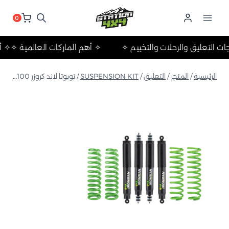
لتجاوز
لى
0
لمحتوى
منتجات التعليق والرحلات والتخييم ✧
✧ أهم الماركات العالمية
الرئيسية
/
المتجر
/
التعليق
/
SUSPENSION KIT
/
تويوتا لاند كروزر 100 سلسلة 1998 – 2007 المرحلة 3 خلية رغوية برو