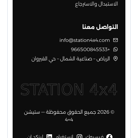
الاستبدال والاسترجاع
التواصل معنا
info@station4x4.com
+966500845533
الرياض – صناعية الشمال – حي القيروان
© 2026 جميع الحقوق محفوظة — ستيشن
4×4
فيسبوك
انستغرام
لينكد إن