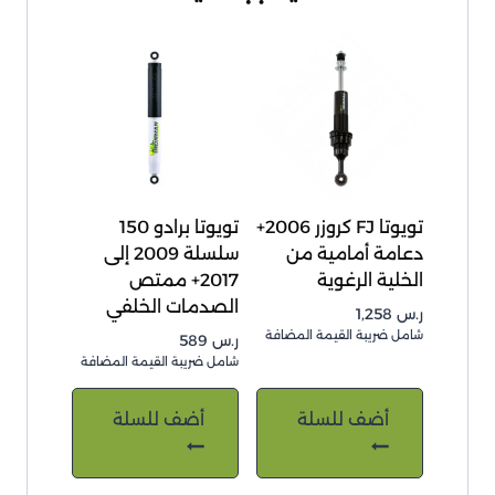
تويوتا FJ كروزر 2006+
تويوتا برادو 150
دعامة أمامية من
سلسلة 2009 إلى
الخلية الرغوية
2017+ ممتص
الصدمات الخلفي
ر.س
1,258
شامل ضريبة القيمة المضافة
ر.س
589
شامل ضريبة القيمة المضافة
أضف للسلة
أضف للسلة