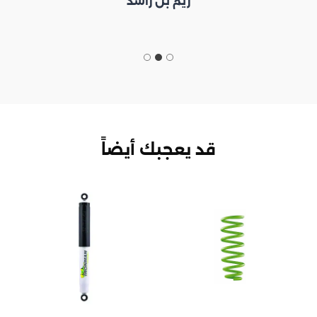
ريم بن راشد
قد يعجبك أيضاً