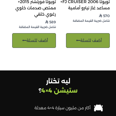
تويوتا FJ CRUISER 2006+
تويوتا فورتشنر 2015+
مساعد غاز نيترو أمامية
ممتص صدمات خلوي
رغوي خلفي
570
⃁
شامل ضريبة القيمة المضافة
589
⃁
شامل ضريبة القيمة المضافة
أضف للسلة
أضف للسلة
ليه تختار
ستيشن 4×4
؟
أكثر من مليون سيارة 4×4 معدلة