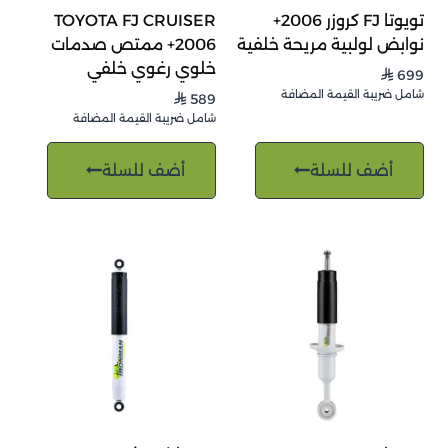
تويوتا FJ كروزر 2006+
TOYOTA FJ CRUISER
نوابض لولبية مريحة خلفية
2006+ ممتص صدمات
خلوي رغوي خلفي
699
⃁
شامل ضريبة القيمة المضافة
589
⃁
شامل ضريبة القيمة المضافة
أضف للسلة
أضف للسلة