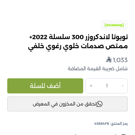
تويوتا لاندكروزر 300 سلسلة 2022+
ممتص صدمات خلوي رغوي خلفي
1,033
⃁
شامل ضريبة القيمة المضافة
كمية
ive:
أضف للسلة
تويوتا
لاندكروزر
تحقق من المخزون في المعرض
300
سلسلة
2022+
رمز المنتج:
45884FE
ممتص
صدمات