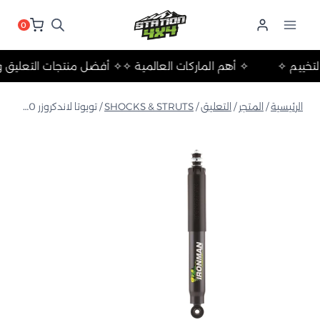
لتجاوز
لى
0
لمحتوى
لات والتخييم ✧
✧ أهم الماركات العالمية ✧
✧ أفضل منتجات التع
الرئيسية
/
المتجر
/
التعليق
/
SHOCKS & STRUTS
/
تويوتا لاندكروزر 300 سلسلة 2022+ ممتص صدمات خلوي رغوي خلفي