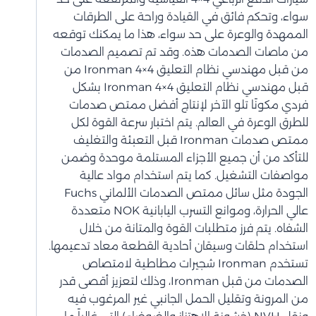
سواء، وتحكم فائق في القيادة وراحة على الطرقات
الممهدة والوعرة على حد سواء، هذا ما يمكنك توقعه
من ماصات الصدمات هذه. وقد تم تصميم الصدمات
من قبل مهندسي نظام التعليق Ironman 4×4 من
قبل مهندسي نظام التعليق Ironman 4×4 بشكل
فردي مكونًا تلو الآخر لإنتاج أفضل ممتص صدمات
للطرق الوعرة في العالم. يتم اختبار سرعة القوة لكل
ممتص صدمات Ironman قبل التعبئة والتغليف
للتأكد من أن جميع الأجزاء المستلمة موحدة وضمن
مواصفات التشغيل. كما يتم استخدام مواد عالية
الجودة مثل سائل ممتص الصدمات الألماني Fuchs
عالي الحرارة، وموانع التسرب اليابانية NOK متعددة
الشفاه. يتم فرز متطلبات القوة والمتانة من خلال
استخدام حلقات وسيقان أحادية القطعة معاد تدعيمها.
تستخدم Ironman شجيرات مطاطية لامتصاص
الصدمات من قبل Ironman، وذلك لتعزيز أقصى قدر
من المرونة وتقليل الحمل الجانبي غير المرغوب فيه