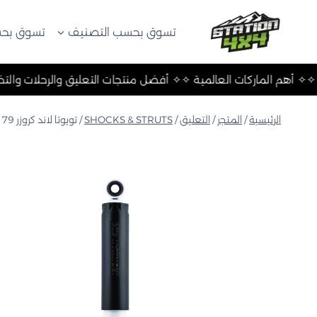
لتجاوز
لى
تسوق بحسب التصنيف
تسوق بحس
لمحتوى
ت والتخييم ✧
✧ أهم الماركات العالمية ✧
✧ أفضل منتجات التعليق وال
الرئيسية
/
المتجر
/
التعليق
/
SHOCKS & STRUTS
/
تويوتا لاند كروزر 79 سلسلة ممتص صدمات خلوي رغوي خلفي