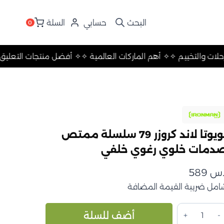
حسابي
السلة
0
تعليق والرحلات والتخييم ✧
✧ أهم الماركات العالمية ✧
✧ أفضل منتجا
تويوتا لاند كروزر 79 سلسلة ممتص
دمات خلوي رغوي خلفي
.س
589
امل ضريبة القيمة المضافة
مية
Alternative:
أضف للسلة
ويوتا