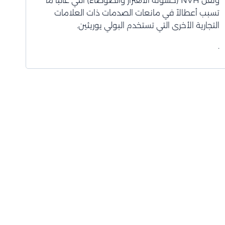
ونقل NVH (خشونة الاهتزاز والضوضاء) التي غالباً ما
تسبب أعطالاً في مانعات الصدمات ذات العلامات
التجارية الأخرى التي تستخدم البولي يوريثين.
.