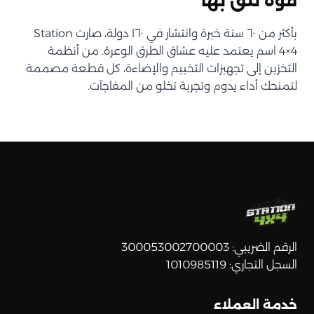
قوة تثق بها
بأكثر من ٦٠ سنة خبرة وانتشار في ١٦٠ دولة، صارت Station
4×4 اسم يعتمد عليه عشاق الطرق الوعرة. من أنظمة
التخزين إلى تجهيزات التخييم والإضاءة، كل قطعة مصممة
لتمنحك أداء يدوم وتجربة تخلو من المفاجآت.
الرقم الضريبي: 300053002700003
السجل التجاري: 1010985119
خدمة العملاء