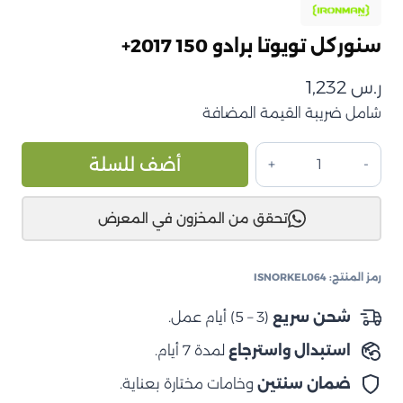
سنوركل تويوتا برادو 150 2017+
ر.س
1,232
شامل ضريبة القيمة المضافة
كمية
ive:
أضف للسلة
سنوركل
تويوتا
تحقق من المخزون في المعرض
برادو
150
2017+
رمز المنتج:
ISNORKEL064
شحن سريع
(3 – 5) أيام عمل.
استبدال واسترجاع
لمدة 7 أيام.
ضمان سنتين
وخامات مختارة بعناية.