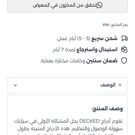
تحقق من المخزون في المعرض
نظام
أدراج
التخزين
رمز المنتج:
XR6
للحوض
رام
شحن سريع
(3 – 5) أيام عمل.
1500
استبدال واسترجاع
لمدة 7 أيام.
+2009
("5.7)
ضمان سنتين
وخامات مختارة بعناية.
الوصف
وصف المنتج:
تقوم أدراج DECKED بحل المشكلة الأولى في سيارتك:
سهولة الوصول والتنظيم. هذه الأدراج المتينة بطول