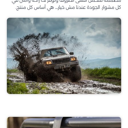
مصممة لتتحمّل أقسى الظروف وتوفّر لك راحة وأمان في
كل مشوار. الجودة عندنا مش خيار… هي أساس كل منتج.