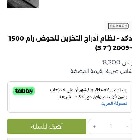
دكد – نظام أدراج التخزين للحوض رام 1500
+2009 (“5.7)
ر.س
8,200
شامل ضريبة القيمة المضافة
كمية
ive:
أضف للسلة
دكد
–