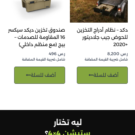
دكد – نظام أدراج التخزين
صندوق تخزين ديكد سيكسر
للحوض جيب جلاديتور
16 المقاومة للصدمات –
+2020
بيج (مع منظم داخلي)
ر.س
8,200
ر.س
496
شامل ضريبة القيمة المضافة
شامل ضريبة القيمة المضافة
أضف للسلة
أضف للسلة
ليه تختار
ستيشن 4×4
؟