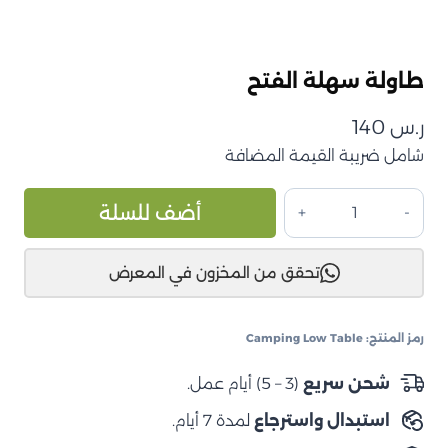
طاولة سهلة الفتح
ر.س
140
شامل ضريبة القيمة المضافة
كمية
ive:
أضف للسلة
طاولة
سهلة
تحقق من المخزون في المعرض
الفتح
رمز المنتج:
Camping Low Table
شحن سريع
(3 – 5) أيام عمل.
استبدال واسترجاع
لمدة 7 أيام.