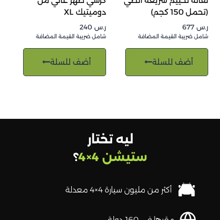
نقالة تخييم سريعة الطي
كرسي ظهر عالي من
(تحمل 150 كجم)
دوميتيك XL
ر.س
677
ر.س
240
شامل ضريبة القيمة المضافة
شامل ضريبة القيمة المضافة
أضف للسلة
أضف للسلة
ليه تختار
ستيشن 4×4
؟
أكثر من مليون سيارة 4×4 معدلة
مقرها في 160 دولة