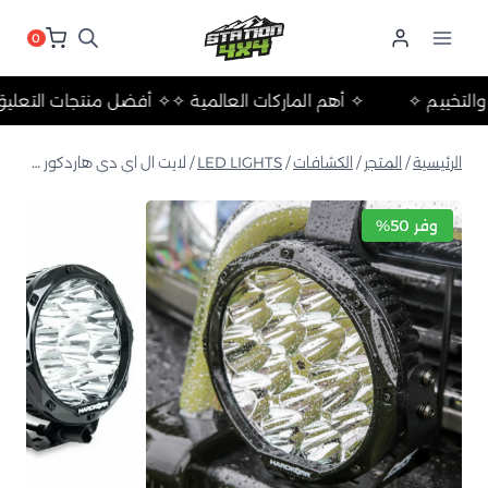
لتجاوز
لى
0
لمحتوى
لرحلات والتخييم ✧
✧ أهم الماركات العالمية ✧
✧ أفضل منتجات ا
الرئيسية
/
المتجر
/
الكشافات
/
LED LIGHTS
/
لايت ال اي دي هاردكور 8.5 انش HKLS1100 حبتين
وفر 50%