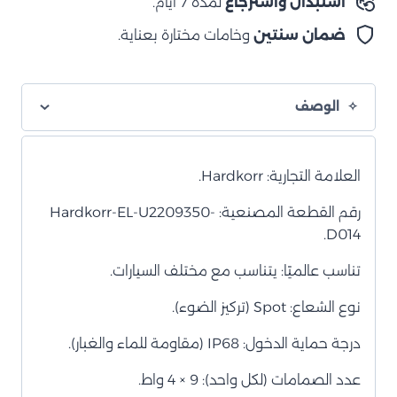
استبدال واسترجاع
لمدة 7 أيام.
حبتين
ضمان سنتين
وخامات مختارة بعناية.
الوصف
العلامة التجارية: Hardkorr.
رقم القطعة المصنعية: Hardkorr-EL-U2209350-
D014.
تناسب عالميًا: يتناسب مع مختلف السيارات.
نوع الشعاع: Spot (تركيز الضوء).
درجة حماية الدخول: IP68 (مقاومة للماء والغبار).
عدد الصمامات (لكل واحد): 9 × 4 واط.