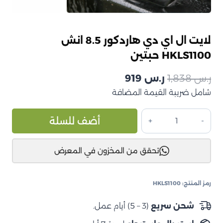
لايت ال اي دي هاردكور 8.5 انش
HKLS1100 حبتين
السعر
السعر
ر.س
1,838
ر.س
919
الأصلي
شامل ضريبة القيمة المضافة
الحالي
هو:
هو:
كمية
ive:
أضف للسلة
ر.س 1,838.
ر.س 919.
لايت
ال
تحقق من المخزون في المعرض
اي
دي
هاردكور
رمز المنتج:
HKLS1100
8.5
انش
شحن سريع
(3 – 5) أيام عمل.
HKLS1100