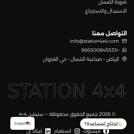
شروط الضمان
الاستبدال والاسترجاع
التواصل معنا
info@station4x4.com
+966500845533
الرياض – صناعية الشمال – حي القيروان
© 2026 جميع الحقوق محفوظة — ستيشن 4×4
تحتاج لمساعدة؟
English
فيسبوك
انستغرام
لينكد إن