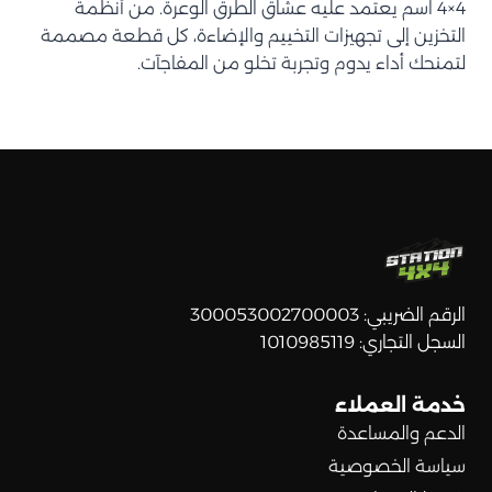
4×4 اسم يعتمد عليه عشاق الطرق الوعرة. من أنظمة
التخزين إلى تجهيزات التخييم والإضاءة، كل قطعة مصممة
لتمنحك أداء يدوم وتجربة تخلو من المفاجآت.
الرقم الضريبي: 300053002700003
السجل التجاري: 1010985119
خدمة العملاء
الدعم والمساعدة
سياسة الخصوصية