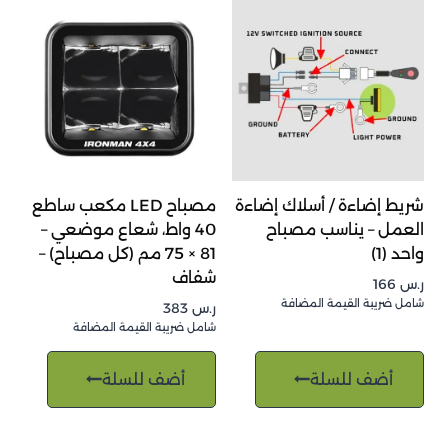
شريط إضاءة / أسلاك إضاءة
مصباح LED مكعب ساطع
العمل – يناسب مصباح
40 واط، شعاع موضعي –
واحد (1)
81 × 75 مم (كل مصباح) –
شفاف
ر.س
166
شامل ضريبة القيمة المضافة
ر.س
383
شامل ضريبة القيمة المضافة
أضف للسلة
أضف للسلة