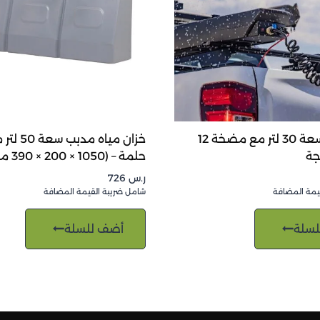
خزان مياه سعة 30 لتر مع مضخة 12
خزان مياه م
جة
حلمة – (1050 × 200 × 390 مم)
ر.س
726
يمة المضافة
شامل ضريبة القيمة المضافة
لسلة
أضف للسلة