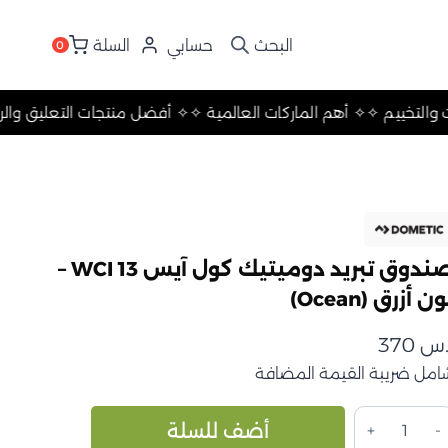
حسابي
السلة
0
 التعليق والرحلات والتخييم ✧
✧ أهم الماركات العالمية ✧
✧ أفضل منت
صندوق تبريد دوميتيك كول آيس WCI 13 –
ن أزرق (Ocean)
.س
370
امل ضريبة القيمة المضافة
مية
Alternative:
أضف للسلة
ندوق