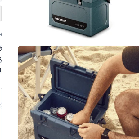
تب
د
ك
آ
رم
I
3
–
ل
أز
(Ocean)