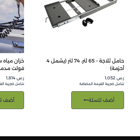
حامل ثلاجة – 65 لتر، 74 لتر (يشمل 4
أحزمة)
فولت مدم
ر.س
1,052
ر.س
1,814
شامل ضريبة القيمة المضافة
شامل ضريبة الق
أضف للسلة
أضف ل