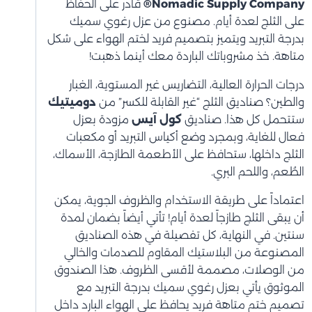
Nomadic Supply Company®
قادر على الحفاظ
على الثلج لعدة أيام. مصنوع من عزل رغوي سميك
بدرجة التبريد ويتميز بتصميم فريد لختم الهواء على شكل
متاهة. خذ مشروباتك الباردة معك أينما ذهبت!
درجات الحرارة العالية، التضاريس غير المستوية، الغبار
والطين؟ صناديق الثلج “غير القابلة للكسر” من
دوميتيك
ستتحمل كل هذا. صناديق
كول آيس
مزودة بعزل
فعال للغاية، وبمجرد وضع أكياس التبريد أو مكعبات
الثلج داخلها، ستحافظ على الأطعمة الطازجة، الأسماك،
الطُعم، واللحم البري.
اعتماداً على طريقة الاستخدام والظروف الجوية، يمكن
أن يبقى الثلج طازجاً لعدة أيام! تأتي أيضاً بضمان لمدة
سنتين. في النهاية، كل تفصيلة في هذه الصناديق
المصنوعة من البلاستيك المقاوم للصدمات والخالي
من الوصلات، مصممة لأقسى الظروف. هذا الصندوق
الموثوق يأتي بعزل رغوي سميك بدرجة التبريد مع
تصميم ختم متاهة فريد يحافظ على الهواء البارد داخل