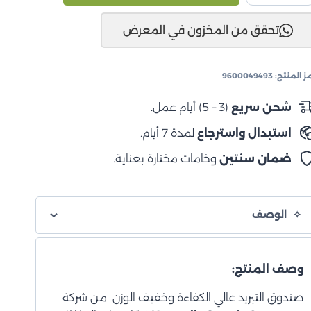
ريد
تحقق من المخزون في المعرض
وميتيك
ول
يس
ز المنتج:
9600049493
WC
1
شحن سريع
(3 – 5) أيام عمل.
استبدال واسترجاع
لمدة 7 أيام.
ون
رق
ضمان سنتين
وخامات مختارة بعناية.
الوصف
وصف المنتج:
صندوق التبريد عالي الكفاءة وخفيف الوزن من شركة