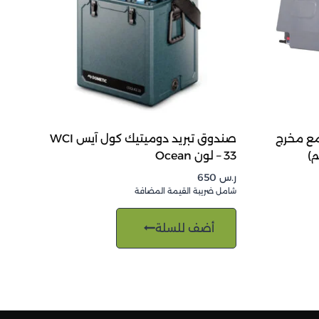
دبب سعة 50 لتر مع مخرج
صندوق تبريد دوميتيك كول آيس WCI
33 – لون Ocean
ر.س
650
شامل ضريبة القيمة المضافة
أضف للسلة